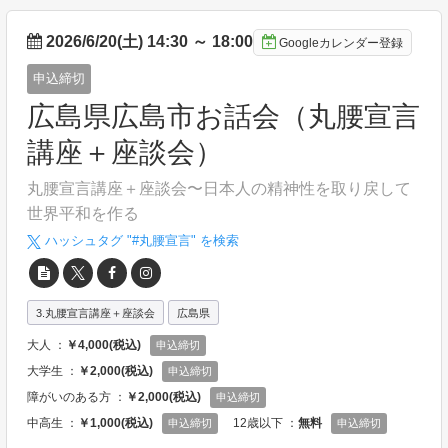
2026/6/20(土) 14:30
～
18:00
Googleカレンダー登録
申込締切
広島県広島市お話会（丸腰宣言
講座＋座談会）
丸腰宣言講座＋座談会〜日本人の精神性を取り戻して
世界平和を作る
ハッシュタグ "#
丸腰宣言
" を検索
3.丸腰宣言講座＋座談会
広島県
大人 ：
￥4,000(税込)
申込締切
大学生 ：
￥2,000(税込)
申込締切
障がいのある方 ：
￥2,000(税込)
申込締切
中高生 ：
￥1,000(税込)
12歳以下 ：
無料
申込締切
申込締切