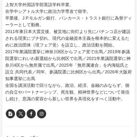
上智大学外国語学部英語学科卒業、
在学中シアトル大学に政治力学専攻で留学。
卒業後、J.P.モルガン銀行、バンカース・トラスト銀行に為替ディ
ーラーとして勤務。
2011年東日本大震災後、被災地に街灯より先にパチンコ店が建設
される現実にブチ切れ、現代の金融資本主義を根本的に変えるた
めに政治団体（現フェア党）を設立し、政治活動を開始。
2017年衆議院選挙に神奈川8区からフェア党で出馬／2019年参議
院選挙にれいわ新選組から比例区で出馬／2021年衆議院選挙に神
奈川4区から無所属で出馬／2025年「無所属連合」を内海聡氏と
設立 共同代表／同年、参議院選に比例区から出馬／2026年大阪府
知事選挙に出馬
全国を講演活動で回りながら、政治、経済、金融のみならず、個
の自立やパートナーシップ、死生観、精神世界などについて発信
し続け、意識の変容から新しい世界を具現化をすべく活動中。