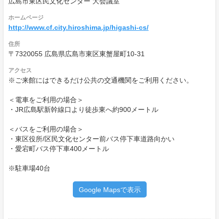
広島市東区民文化センター 大会議室
ホームページ
http://www.cf.city.hiroshima.jp/higashi-cs/
住所
〒7320055 広島県広島市東区東蟹屋町10-31
アクセス
※ご来館にはできるだけ公共の交通機関をご利用ください。
＜電車をご利用の場合＞
・JR広島駅新幹線口より徒歩東へ約900メートル
＜バスをご利用の場合＞
・東区役所/区民文化センター前バス停下車道路向かい
・愛宕町バス停下車400メートル
※駐車場40台
Google Mapsで表示