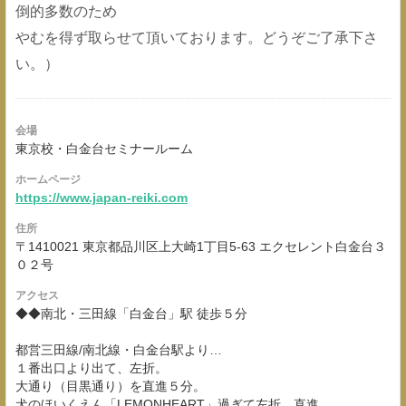
倒的多数のため
やむを得ず取らせて頂いております。どうぞご了承下さ
い。）
会場
東京校・白金台セミナールーム
ホームページ
https://www.japan-reiki.com
住所
〒1410021 東京都品川区上大崎1丁目5-63 エクセレント白金台３
０２号
アクセス
◆◆南北・三田線「白金台」駅 徒歩５分
都営三田線/南北線・白金台駅より…
１番出口より出て、左折。
大通り（目黒通り）を直進５分。
犬のほいくえん「LEMONHEART」過ぎて左折、直進。