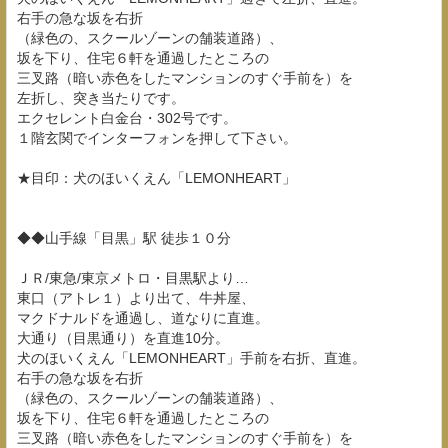
右手の急な坂を右折
（緑色の、スクールゾーンの舗装道路）、
坂を下り、住宅６軒を通過したところの
三叉路（暗い赤色をしたマンションのすぐ手前を）を
左折し、突き当たりです。
エクセレント白金台・302号です。
１階玄関でインターフォンを押して下さい。
★目印：犬のほいくえん「LEMONHEART」
◆◆山手線「目黒」駅 徒歩１０分
ＪＲ/東急/東京メトロ・目黒駅より…
東口（アトレ１）より出て、牛丼屋、
マクドナルドを通過し、道なりに直進。
大通り（目黒通り）を直進10分。
犬のほいくえん「LEMONHEART」手前を右折、直進。
右手の急な坂を右折
（緑色の、スクールゾーンの舗装道路）、
坂を下り、住宅６軒を通過したところの
三叉路（暗い赤色をしたマンションのすぐ手前を）を