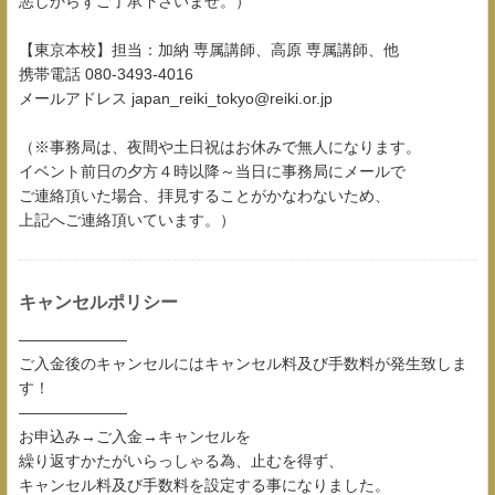
悪しからずご了承下さいませ。）
【東京本校】担当：加納 専属講師、高原 専属講師、他
携帯電話 080-3493-4016
メールアドレス japan_reiki_tokyo@reiki.or.jp
（※事務局は、夜間や土日祝はお休みで無人になります。
イベント前日の夕方４時以降～当日に事務局にメールで
ご連絡頂いた場合、拝見することがかなわないため、
上記へご連絡頂いています。）
キャンセルポリシー
―――――――
ご入金後のキャンセルにはキャンセル料及び手数料が発生致しま
す！
―――――――
お申込み→ご入金→キャンセルを
繰り返すかたがいらっしゃる為、止むを得ず、
キャンセル料及び手数料を設定する事になりました。