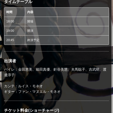
タイムテーブル
時間
内容
18:00
開場
19:00
開演
20:45
終演予定
出演者
バイレ：金田恵美、箱田真優、針谷美慧、夫馬聡子、吉武萌、渡
邊淳子
カンテ：ルイス・モネオ
ギター：ファン・マヌエル・モネオ
チケット料金(ショーチャージ)