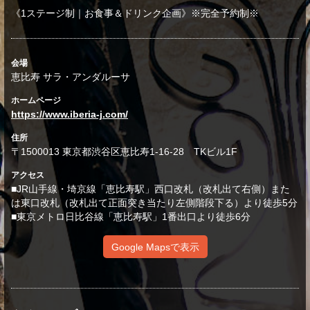
《1ステージ制｜お食事＆ドリンク企画》※完全予約制※
会場
恵比寿 サラ・アンダルーサ
ホームページ
https://www.iberia-j.com/
住所
〒1500013 東京都渋谷区恵比寿1-16-28 TKビル1F
アクセス
■JR山手線・埼京線「恵比寿駅」西口改札（改札出て右側）また
は東口改札（改札出て正面突き当たり左側階段下る）より徒歩5分
■東京メトロ日比谷線「恵比寿駅」1番出口より徒歩6分
Google Mapsで表示