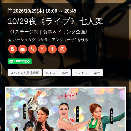
2026/10/29(木) 18:00
～
20:45
10/29夜《ライブ》七人舞
《1ステージ制｜食事＆ドリンク企画》
ハッシュタグ "#
サラ・アンダルーサ
" を検索
スペイン人共演企画
ルイス・モネオ
マヌエル・モネオ