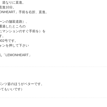
、道なりに直進。
直進10分。
ONHEART」手前を右折、直進。
ーンの舗装道路）、
通過したところの
たマンションのすぐ手前を）を
す。
02号です。
ォンを押して下さい
「LEMONHEART」
パンツ姿のほうがベターです。
いてもいいです）