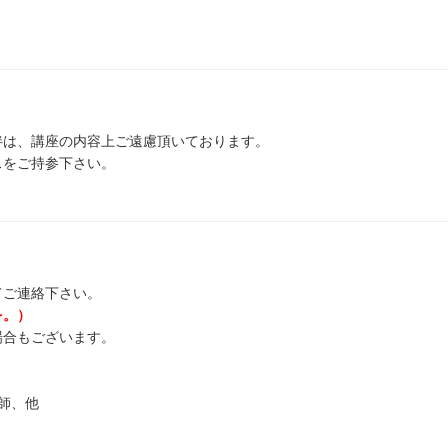
伴は、講座の内容上ご遠慮頂いております。
スをご持参下さい。
てご連絡下さい。
を。）
場合もございます。
師、他