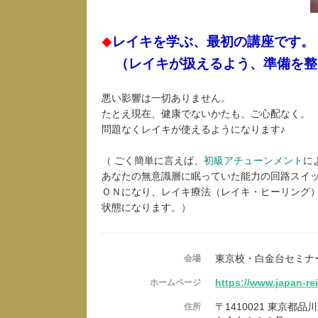
レイキを学ぶ、最初の講座です。
◆
（レイキが扱えるよう、準備を整
悪い影響は一切ありません。
たとえ現在、健康でないかたも、ご心配なく。
問題なくレイキが使えるようになります♪
（ ごく簡単に言えば、
初級アチューンメント
に
あなたの無意識層に眠っていた能力の回路スイ
ＯＮになり、レイキ療法（レイキ・ヒーリング
状態になります。）
東京校・白金台セミナ
会場
https://www.japan-re
ホームページ
〒1410021 東京都品
住所