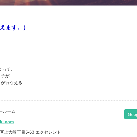
えます。）
よって、
ッチが
）が行なえる
ールーム
Goo
iki.com
川区上大崎丁目5-63 エクセレント