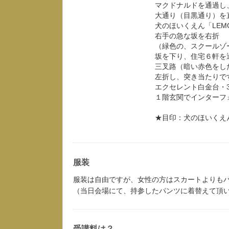
マクドナルドを通過し
大通り（目黒通り）を
犬のほいくえん「LEM
右手の急な坂を右折
（緑色の、スクールゾ
坂を下り、住宅６軒を
三叉路（暗い赤色をし
左折し、突き当たりで
エクセレント白金台・3
１階玄関でインターフ
★目印：犬のほいくえん
服装
服装は自由ですが、女性の方はスカートよりも
（当日会場にて、持参したパンツに着替えて頂
受講料は？