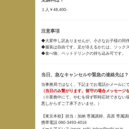
１人￥48,400-
注意事項
◆大変申し訳ありませんが、小さなお子様の同
◆服装は自由です。足が冷えるかたは、ソック
◆食べ物、ペットドリンクの持ち込み可です。
当日、急なキャンセルや緊急の連絡先は？
当事務局ではなく、下記までお電話かメールに
（当日のみ繋がります。留守の場合メッセージ
（※業務中にて、やむを得ず即時応対できない
悪しからずご了承下さいませ。）
【東京本校】担当：加納 専属講師、高原 専属講
携帯電話 080-3493-4016
メールアドレス japan_reiki_tokyo@reiki.or.jp