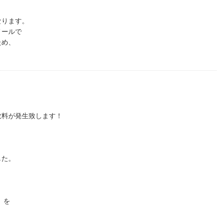
なります。
メールで
ため、
数料が発生致します！
した。
）を