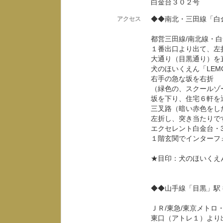
白金台３０２号
◆◆南北・三田線「白
アクセス
都営三田線/南北線・
１番出口より出て、左
大通り（目黒通り）を
犬のほいくえん「LEM
右手の急な坂を右折
（緑色の、スクールゾ
坂を下り、住宅６軒を
三叉路（暗い赤色をし
左折し、突き当たりで
エクセレント白金台・3
１階玄関でインターフ
★目印：犬のほいくえん
◆◆山手線「目黒」駅
ＪＲ/東急/東京メトロ
東口（アトレ１）より