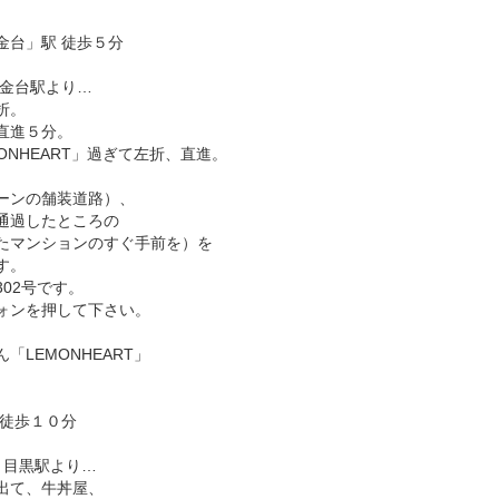
金台」駅 徒歩５分
白金台駅より…
折。
直進５分。
ONHEART」過ぎて左折、直進。
ーンの舗装道路）、
通過したところの
たマンションのすぐ手前を）を
す。
02号です。
ォンを押して下さい。
「LEMONHEART」
 徒歩１０分
・目黒駅より…
出て、牛丼屋、