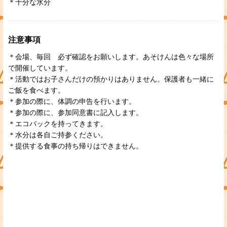
＊十分な水分
注意事項
＊会場、毎回 必ず確認をお願いします。あそけんは色々な場所
で開催しています。
＊活動ではお子さんだけの預かりはありません。保護者も一緒に
ご飯を食べます。
＊参加の際に、体調の申告を行います。
＊参加の際に、参加同意書に記入します。
＊エコバックを持ってきます。
＊水分は各自ご持参ください。
＊提供する食事の持ち帰りはできません。
＊あそけんのこども食堂あーぶくたったは、目の前の食べ物をみ
んなで大切にする取り組みです。
食材や調理内容は、地元の旬の野菜などの食材が中心です。
苦手なものも、みんなで一緒にいただきます。
＊アレルギー対応はしていませんが、お申し込みの際にご相談く
ださい。
可能な範囲で工夫します。