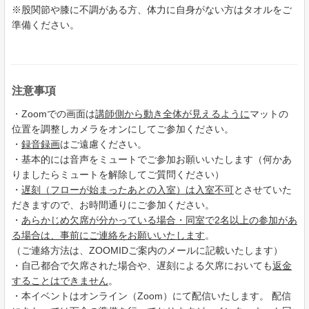
※股関節や膝に不調がある方、体力に自身がない方はタオルをご
準備ください。
注意事項
・Zoomでの画面は
講師側から動き全体が見えるように
マットの
位置を調整しカメラをオンにしてご参加ください。
・
録音録画
はご遠慮ください。
・基本的には音声をミュートでご参加お願いいたします（何かあ
りましたらミュートを解除してご質問ください）
・
遅刻（フローが始まったあとの入室）は入室不可
とさせていた
だきますので、お時間通りにご参加ください。
・
あらかじめ欠席が分かっている場合・同室で2名以上の参加があ
る場合は、事前にご連絡をお願いいたします
。
（ご連絡方法は、ZOOMIDご案内のメールに記載いたします）
・自己都合で欠席された場合や、遅刻による欠席においても
返金
することはできません
。
・本イベントはオンライン（Zoom）にて配信いたします。 配信