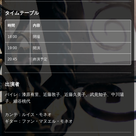
タイムテーブル
時間
内容
18:00
開場
19:00
開演
20:45
終演予定
出演者
バイレ：漆原有里、近藤敦子、近藤久美子、武見知子、中川陽
子、細谷桃代
カンテ：ルイス・モネオ
ギター：ファン・マヌエル・モネオ