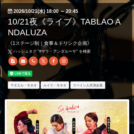
2026/10/21(水) 18:00
～
20:45
10/21夜《ライブ》TABLAO A
NDALUZA
《1ステージ制｜食事＆ドリンク企画》
ハッシュタグ "#
サラ・アンダルーサ
" を検索
マヌエル・モネオ
ルイス・モネオ
スペイン人共演企画