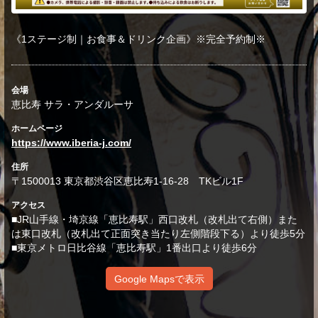
《1ステージ制｜お食事＆ドリンク企画》※完全予約制※
会場
恵比寿 サラ・アンダルーサ
ホームページ
https://www.iberia-j.com/
住所
〒1500013 東京都渋谷区恵比寿1-16-28 TKビル1F
アクセス
■JR山手線・埼京線「恵比寿駅」西口改札（改札出て右側）また
は東口改札（改札出て正面突き当たり左側階段下る）より徒歩5分
■東京メトロ日比谷線「恵比寿駅」1番出口より徒歩6分
Google Mapsで表示