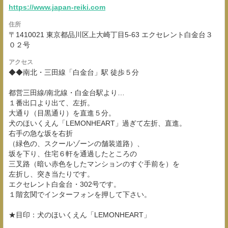
https://www.japan-reiki.com
住所
〒1410021 東京都品川区上大崎丁目5-63 エクセレント白金台３
０２号
アクセス
◆◆南北・三田線「白金台」駅 徒歩５分
都営三田線/南北線・白金台駅より…
１番出口より出て、左折。
大通り（目黒通り）を直進５分。
犬のほいくえん「LEMONHEART」過ぎて左折、直進。
右手の急な坂を右折
（緑色の、スクールゾーンの舗装道路）、
坂を下り、住宅６軒を通過したところの
三叉路（暗い赤色をしたマンションのすぐ手前を）を
左折し、突き当たりです。
エクセレント白金台・302号です。
１階玄関でインターフォンを押して下さい。
★目印：犬のほいくえん「LEMONHEART」