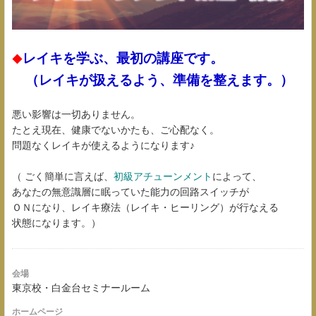
レイキを学ぶ、最初の講座です。
◆
（レイキが扱えるよう、準備を整えます。）
悪い影響は一切ありません。
たとえ現在、健康でないかたも、ご心配なく。
問題なくレイキが使えるようになります♪
（ ごく簡単に言えば、
初級アチューンメント
によって、
あなたの無意識層に眠っていた能力の回路スイッチが
ＯＮになり、レイキ療法（レイキ・ヒーリング）が行なえる
状態になります。）
会場
東京校・白金台セミナールーム
ホームページ