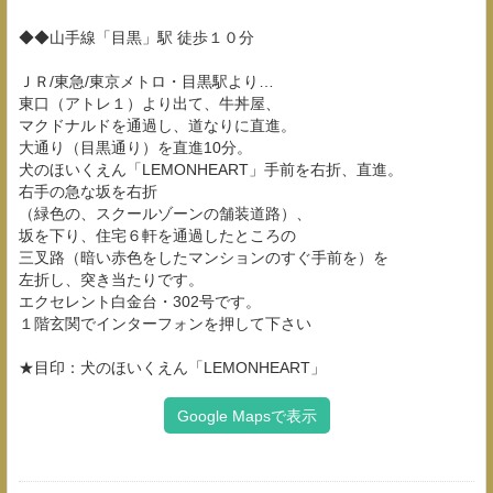
◆◆山手線「目黒」駅 徒歩１０分
ＪＲ/東急/東京メトロ・目黒駅より…
東口（アトレ１）より出て、牛丼屋、
マクドナルドを通過し、道なりに直進。
大通り（目黒通り）を直進10分。
犬のほいくえん「LEMONHEART」手前を右折、直進。
右手の急な坂を右折
（緑色の、スクールゾーンの舗装道路）、
坂を下り、住宅６軒を通過したところの
三叉路（暗い赤色をしたマンションのすぐ手前を）を
左折し、突き当たりです。
エクセレント白金台・302号です。
１階玄関でインターフォンを押して下さい
★目印：犬のほいくえん「LEMONHEART」
Google Mapsで表示