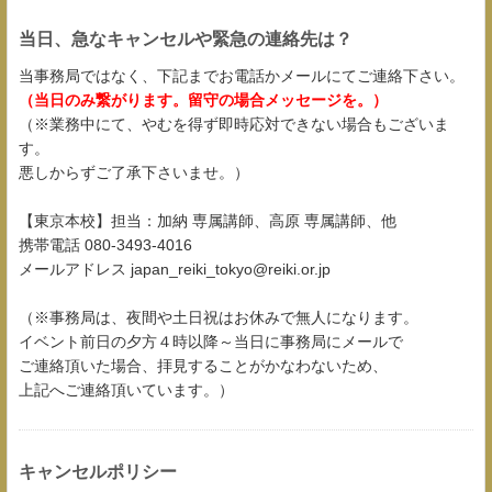
当日、急なキャンセルや緊急の連絡先は？
当事務局ではなく、下記までお電話かメールにてご連絡下さい。
（当日のみ繋がります。留守の場合メッセージを。）
（※業務中にて、やむを得ず即時応対できない場合もございま
す。
悪しからずご了承下さいませ。）
【東京本校】担当：加納 専属講師、高原 専属講師、他
携帯電話 080-3493-4016
メールアドレス japan_reiki_tokyo@reiki.or.jp
（※事務局は、夜間や土日祝はお休みで無人になります。
イベント前日の夕方４時以降～当日に事務局にメールで
ご連絡頂いた場合、拝見することがかなわないため、
上記へご連絡頂いています。）
キャンセルポリシー