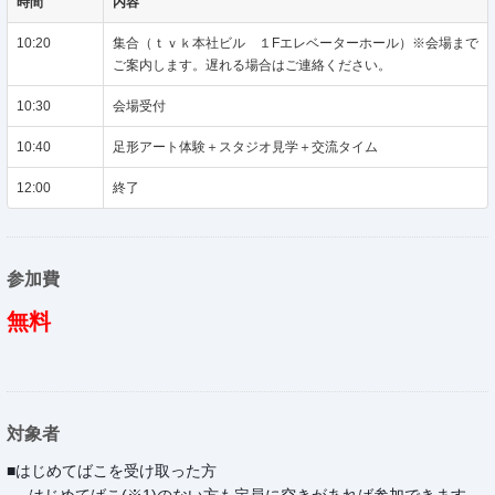
時間
内容
10:20
集合（ｔｖｋ本社ビル １Fエレベーターホール）※会場まで
ご案内します。遅れる場合はご連絡ください。
10:30
会場受付
10:40
足形アート体験＋スタジオ見学＋交流タイム
12:00
終了
参加費
無料
対象者
■はじめてばこを受け取った方
はじめてばこ(※1)のない方も定員に空きがあれば参加できます。