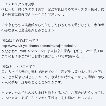
◇ｔｖｋスタジオ見学
ベビーと一緒にスタジオ見学！記念写真はまるでキャスター気分。友
達や家族に自慢できちゃうこと間違いなし！
◇東京おもちゃ美術館からお借りしたおもちゃで遊びながら、参加者
のみなさんと交流を楽しみましょう！
(※1)はじめてばこって？
http://www.tvk-yokohama.com/mirai/hajimetebako/
かながわMIRAIキャンペーンにより神奈川県内にお住まいの生後１年
までのお子さまのいるお家に届けるBOXです(要申込）。
(※2)キットパスって？
口に入っても安心な素材で出来ていて、窓ガラス等つるつるした所に
描くと水拭きで消せるチョーク。水溶性の特性を生かして簡単に赤ち
ゃんの手形・足形をとることができます。
＊キャンセル待ちの繰り上げ対応をするため、ご都合が悪くなってし
まった方は、必ず「キャンセル手続き」をお願いいたします。