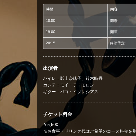
時間
内容
18:00
開場
19:00
開演
20:15
終演予定
出演者
バイレ：影山奈緒子、鈴木時丹
カンテ：モイ・デ・モロン
ギター：パコ・イグレシアス
チケット料金
￥5,500
※お食事・ドリンク代はご希望のコース料金を