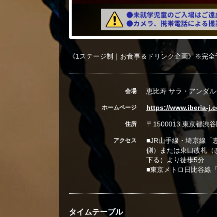
《1ステージ制｜お食事＆ドリンク企画》※完全
恵比寿 サラ・アンダル
会場
https://www.iberia-j.
ホームページ
〒1500013 東京都渋谷
住所
■JR山手線・埼京線
アクセス
側）または東口改札（
下る）より徒歩5分
■東京メトロ日比谷線
タイムテーブル