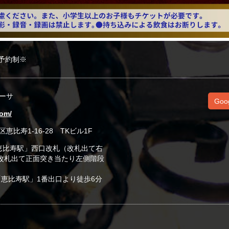
予約制※
ーサ
Goo
com/
区恵比寿1-16-28 TKビル1F
「恵比寿駅」西口改札（改札出て右
改札出て正面突き当たり左側階段
「恵比寿駅」1番出口より徒歩6分