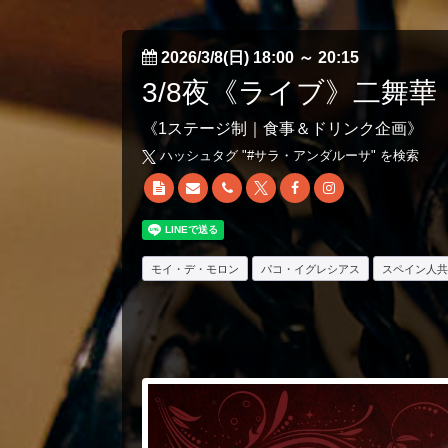
2026/3/8(日) 18:00
～
20:15
3/8夜《ライブ》二舞華
《1ステージ制｜食事＆ドリンク企画》
ハッシュタグ "#
サラ・アンダルーサ
" を検索
モイ・デ・モロン
パコ・イグレシアス
スペイン人共