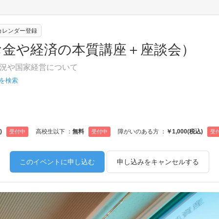
eカレンダー登録
お金や経済の本質講座＋座談会）
況や国家経営について
 を検索
)
高校生以下 ：
無料
障がいのある方 ：
￥1,000(税込)
受付中
受付中
受
このイベントに申し込む
申し込みをキャンセルする