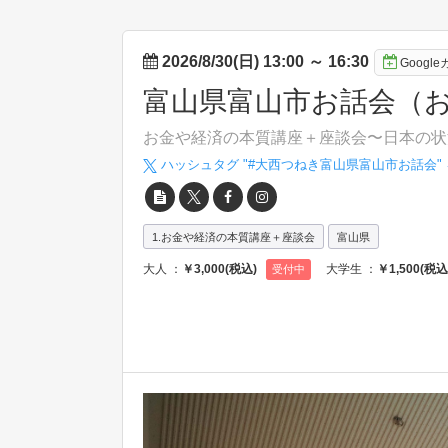
2026/8/30(日) 13:00
～
16:30
Googl
富山県富山市お話会（
お金や経済の本質講座＋座談会〜日本の状
ハッシュタグ "#
大西つねき富山県富山市お話会
"
1.お金や経済の本質講座＋座談会
富山県
大人 ：
￥3,000(税込)
大学生 ：
￥1,500(税込
受付中