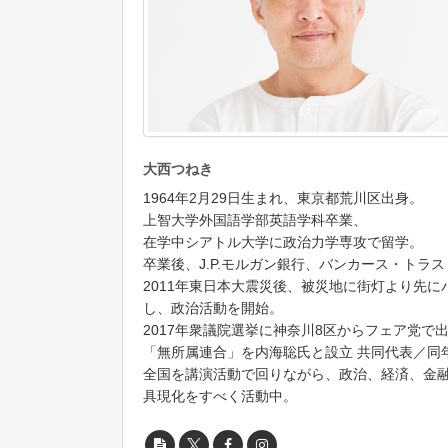
大西つねき
1964年2月29日生まれ、東京都荒川区出身。
上智大学外国語学部英語学科卒業、
在学中シアトル大学に政治力学専攻で留学。
卒業後、J.P.モルガン銀行、バンカース・トラ
2011年東日本大震災後、被災地に街灯より先
し、政治活動を開始。
2017年衆議院選挙に神奈川8区からフェア党で出
「無所属連合」を内海聡氏と設立 共同代表／同
全国を講演活動で回りながら、政治、経済、金
具現化をすべく活動中。