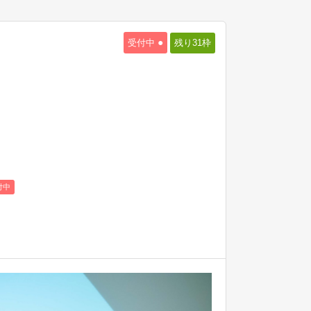
●
受付中
残り31
枠
付中