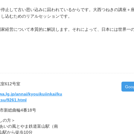
考停止して古い思い込みに囚われているからです。大西つねきの講座＋
とし込むためのリアルセッションです。
国家経営について本質的に解説します。それによって、日本には世界一
室612号室
Goo
wa.lg.jp/annai/kyouikuiinkai/ku
tsu/9261.html
山市新総曲輪4番18号
しの方＞
、あいの風とやま鉄道富山駅（南
山駅から徒歩10分