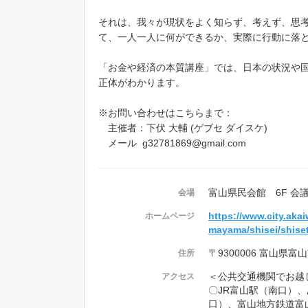
それは、我々が現状をよく知らず、考えず、思
て、一人一人に何ができるか、実際に行動に落
「お金や経済の本質講座」では、日本の状況や
正体がわかります。
※お問い合わせはこちらまで：
主催者：下伏 大輔 (ゲブセ ダイスケ)
メール g32781869@gmail.com
富山県民会館 6F 会議
会場
https://www.city.akai
ホームページ
mayama/shisei/shise
〒9300006 富山県富
住所
＜公共交通機関でお越
アクセス
〇JR富山駅（南口）
口）、富山地方鉄道富