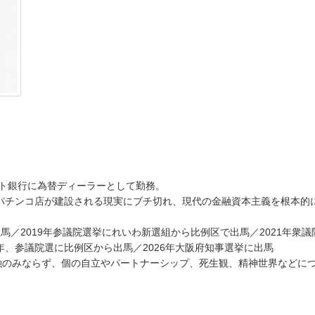
スト銀行に為替ディーラーとして勤務。
にパチンコ店が建設される現実にブチ切れ、現代の金融資本主義を根本的
馬／2019年参議院選挙にれいわ新選組から比例区で出馬／2021年衆議
年、参議院選に比例区から出馬／2026年大阪府知事選挙に出馬
融のみならず、個の自立やパートナーシップ、死生観、精神世界などに