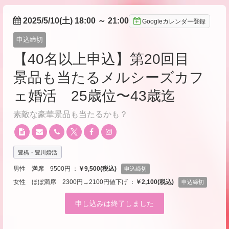
2025/5/10(土) 18:00
～
21:00
Googleカレンダー登録
申込締切
【40名以上申込】第20回目
景品も当たるメルシーズカフ
ェ婚活 25歳位〜43歳迄
素敵な豪華景品も当たるかも？
豊橋・豊川婚活
男性 満席 9500円 ：
￥9,500(税込)
申込締切
女性 ほぼ満席 2300円→2100円値下げ ：
￥2,100(税込)
申込締切
申し込みは終了しました