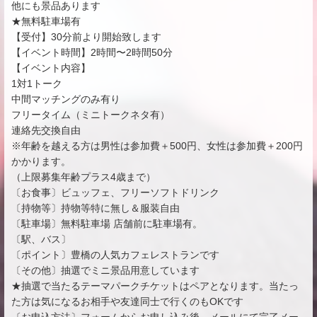
他にも景品あります
★無料駐車場有
【受付】30分前より開始致します
【イベント時間】2時間〜2時間50分
【イベント内容】
1対1トーク
中間マッチングのみ有り
フリータイム（ミニトークネタ有）
連絡先交換自由
※年齢を越える方は男性は参加費＋500円、女性は参加費＋200円
かかります。
（上限募集年齢プラス4歳まで）
〔お食事〕ビュッフェ、フリーソフトドリンク
〔持物等〕持物等特に無し＆服装自由
〔駐車場〕無料駐車場 店舗前に駐車場有。
〔駅、バス〕
〔ポイント〕豊橋の人気カフェレストランです
〔その他〕抽選でミニ景品用意しています
★抽選で当たるテーマパークチケットはペアとなります。当たっ
た方は気になるお相手や友達同士で行くのもOKです