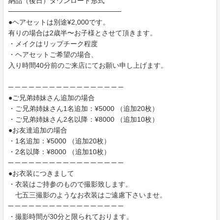
納品（後日）ダウンロード形式
───────────────────────
●ヘアセットは別途¥2,000です。
有りの場合は2歳半〜お子様とさせて頂きます。
・メイクはリップチーク程度
・ヘアセットご希望の場合、
入り時間40分前のご来店にてお願い申し上げます。
─ ─ ─ ─ ─ ─ ─ ─ ─ ─ ─ ─ ─ ─ ─ ─ ─
●ご兄弟姉妹さん追加の場合
・ご兄弟姉妹さん1名追加：¥5000 （追加20枚）
・ご兄弟姉妹さん2名以降：¥8000 （追加10枚）
●お友達追加の場合
・1名追加：¥5000 （追加20枚）
・2名以降：¥8000 （追加10枚）
─ ─ ─ ─ ─ ─ ─ ─ ─ ─ ─ ─ ─ ─ ─ ─ ─
●お衣装につきまして
・衣装はご持参のもので撮影致します。
七五三撮影のようなお衣装はご遠慮下さいませ。
─ ─ ─ ─ ─ ─ ─ ─ ─ ─ ─ ─ ─ ─ ─ ─ ─
・撮影時間が30分と限られております。