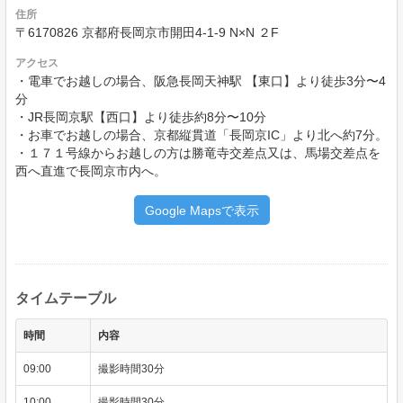
住所
〒6170826 京都府長岡京市開田4-1-9 N×N ２F
アクセス
・電車でお越しの場合、阪急長岡天神駅 【東口】より徒歩3分〜4
分
・JR長岡京駅【西口】より徒歩約8分〜10分
・お車でお越しの場合、京都縦貫道「長岡京IC」より北へ約7分。
・１７１号線からお越しの方は勝竜寺交差点又は、馬場交差点を
西へ直進で長岡京市内へ。
Google Mapsで表示
タイムテーブル
時間
内容
09:00
撮影時間30分
10:00
撮影時間30分