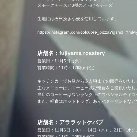
スモークチーズと3種のとろけるチーズ
生地には石臼挽き小麦を使用しています。
https://instagram.com/colcuore_pizza?igshid=Y
店舗名：fujiyama roastery
営業日：11月5日（火）
営業時間：11時～17時頃予定
キッチンカーでお昼から夕方頃までの販売をいたし
主なメニューは、コーヒー及び軽食をご提供いたし
当店のコーヒーはワンランク上のスペシャルティコ
また、軽食はホットドッグ、あんバターサンドなど
店舗名：アララットケバブ
営業日：11月6日（水）、14日（木）、21日（水）
営業時間：11時～20時頃予定