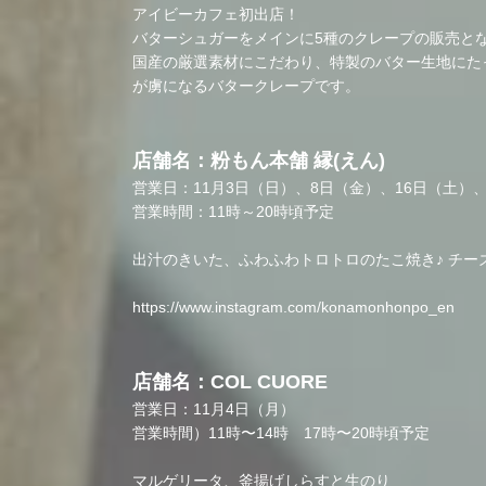
アイビーカフェ初出店！
バターシュガーをメインに5種のクレープの販売と
国産の厳選素材にこだわり、特製のバター生地にた
が虜になるバタークレープです。
店舗名：粉もん本舗 縁(えん)
営業日：11月3日（日）、8日（金）、16日（土）、
営業時間：11時～20時頃予定
出汁のきいた、ふわふわトロトロのたこ焼き♪ チ
https://www.instagram.com/konamonhonpo_en
店舗名：COL CUORE
営業日：11月4日（月）
営業時間）11時〜14時 17時〜20時頃予定
マルゲリータ、釜揚げしらすと生のり