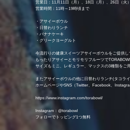
営業日：11月11日（月）、18日（月）、26日（火
営業時間：11時～19時頃まで
・アサイーボウル
・日替わりランチ
・バナナケーキ
・グリークヨーグルト
今流行りの健康スイーツ︎アサイーボウルをご提供し
もったりアサイーとモリモリフルーツでTORABO
サイズもミニ、レギュラー、マックスの3種類をご
またアサイーボウルの他に日替わりランチ(タコラ
ホームページやSNS（Twitter、Facebook、Instag
https://www.instagram.com/torabowl/
Instagram：@torabowl
フォローでトッピング1つ無料︎