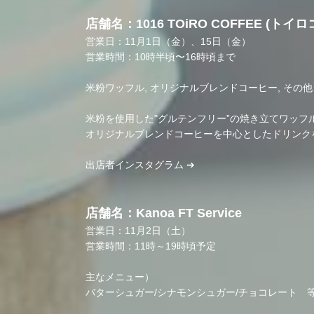
店舗名：1016 TOiRO COFFEE (トイ
営業日：11月1日（金）、15日（金）
営業時間：10時半頃〜16時頃まで
米粉ワッフル, オリジナルブレンドコーヒー, その他
米粉を使用した"グルテンフリー”の焼き立てワッフ
オリジナルブレンドコーヒーを中心としたドリンク
出店者インスタグラム ➔
店舗名：Kanoa FT Service
営業日：11月2日（土）
営業時間：11時～19時頃予定
主なメニュー）
バターシュガー/シナモンシュガー/チョコレート 