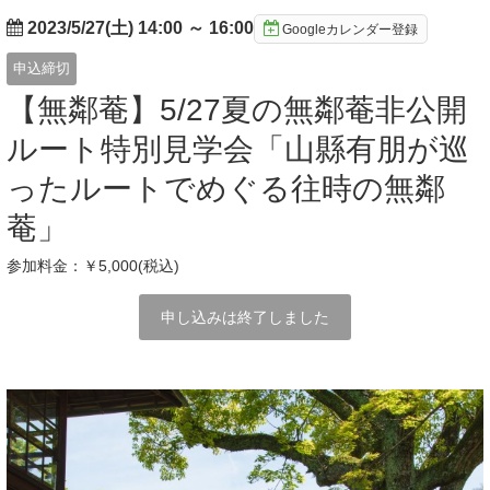
2023/5/27(土) 14:00
～
16:00
Googleカレンダー登録
申込締切
【無鄰菴】5/27夏の無鄰菴非公開
ルート特別見学会「山縣有朋が巡
ったルートでめぐる往時の無鄰
菴」
参加料金：￥5,000(税込)
申し込みは終了しました