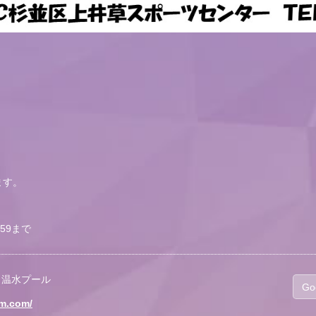
ます。
：59まで
 温水プール
Go
tm.com/