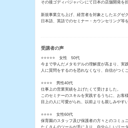
その後ゴディバジャパンにて日本の店舗開発を
新規事業立ち上げ、経営者を対象としたエグゼ
日本語、英語でのセミナー・カウンセリング等
受講者の声
⭐️⭐️⭐️⭐️⭐️ 女性 50代
今まで学んだメタモデルの理解度が高まり、実
人に質問をするのを恐れなくなり、自信がつく
⭐️⭐️⭐️⭐️ 男性40代
仕事上の営業実績を上げたくて受けました。
このセミナーのスキルを実践するうちに、お客
目上の人に可愛がられ、以前よりも親しみやす
⭐️⭐️⭐️⭐️ 女性60代
保育園のスタッフ及び保護者の方々とのコミュ
たくさんのツールが手に入り、自分らしいリー