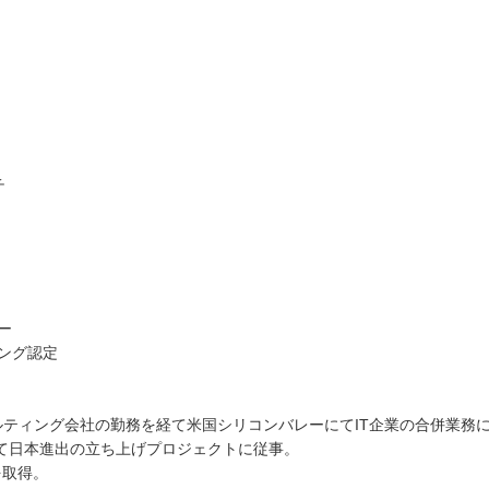
チ
ー
チング認定
ティング会社の勤務を経て米国シリコンバレーにてIT企業の合併業務
にて日本進出の立ち上げプロジェクトに従事。
を取得。