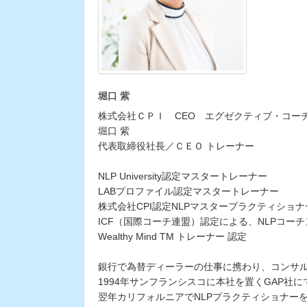
堀口 紫
株式会社ＣＰＩ CEO エグゼクティブ・コー
堀口 紫
代表取締役社長／ＣＥＯ トレーナー
NLP University認定マスタートレーナー
LABプロファイル認定マスタートレーナー
株式会社CPI認定NLPマスタープラクティショナ
ICF（国際コーチ連盟）認定による、NLPコー
Wealthy Mind TM トレーナー 認定
銀行で為替ディーラーの仕事に携わり、コンサル
1994年サンフランシスコに本社を置くGAP社
翌年カリフォルニアでNLPプラクティショナー