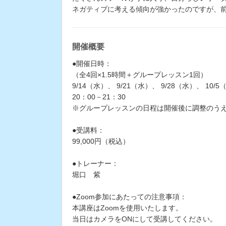
ネガティブに考える傾向が強かったのですが、
開催概要
●開催日時：
（全4回×1.5時間＋グループレッスン1回）
9/14（水）、 9/21（水）、 9/28（水）、 10/5
20：00－21：30
※グループレッスンの日程は開催後に調整のう
●受講料：
99,000円（税込）
●トレーナー：
堀口 紫
●Zoom参加にあたっての注意事項：
本講座はZoomを使用いたします。
当日はカメラをONにして受講してください。