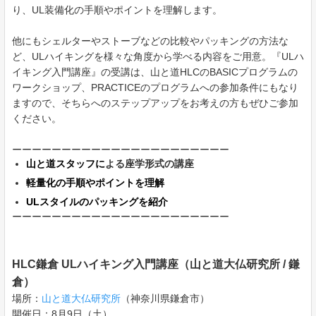
り、UL装備化の手順やポイントを理解します。
他にもシェルターやストーブなどの比較やパッキングの方法な
ど、ULハイキングを様々な角度から学べる内容をご用意。『ULハ
イキング入門講座』の受講は、山と道HLCのBASICプログラムの
ワークショップ、PRACTICEのプログラムへの参加条件にもなり
ますので、そちらへのステップアップをお考えの方もぜひご参加
ください。
ーーーーーーーーーーーーーーーーーーーーーー
山と道スタッフに
よる座学形式の講座
軽量化の手順やポイントを理解
ULスタイルのパッキングを紹介
ーーーーーーーーーーーーーーーーーーーーーー
HLC鎌倉 ULハイキング入門講座（山と道大仏研究所 / 鎌
倉）
場所：
山と道大仏研究所
（神奈川県鎌倉市）
開催日：8月9日（土）