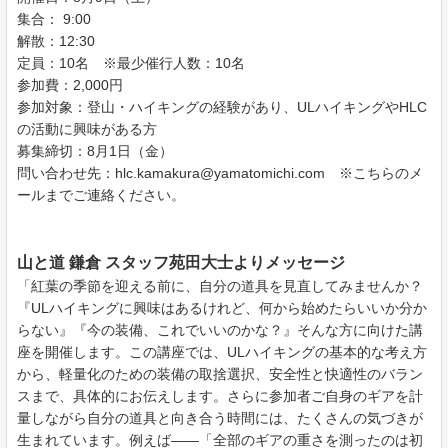
集合： 9:00
解散：12:30
定員：10名 ※最少催行人数：10名
参加費：2,000円
参加対象：登山・ハイキングの経験があり、ULハイキングやHLC
の活動に興味がある方
募集締切：8月1日（金）
問い合わせ先：hlc.kamakura@yamatomichi.com ※こちらのメ
ールまでご連絡ください。
山と道 鎌倉 スタッフ苑田大士よりメッセージ
「紅葉の季節を迎える前に、自分の道具を見直してみませんか？
『ULハイキングに興味はあるけれど、何から始めたらいいか分か
らない』『今の装備、これでいいのかな？』そんな方に向けた講
座を開催します。この講座では、ULハイキングの基本的な考え方
から、軽量化のための装備の取捨選択、安全性と快適性のバラン
スまで、具体的にお伝えします。さらに参加者ご自身のギアを計
量しながら自分の道具と向き合う時間には、たくさんの気づきが
生まれています。例えば——「全部のギアの重さを測ったのは初