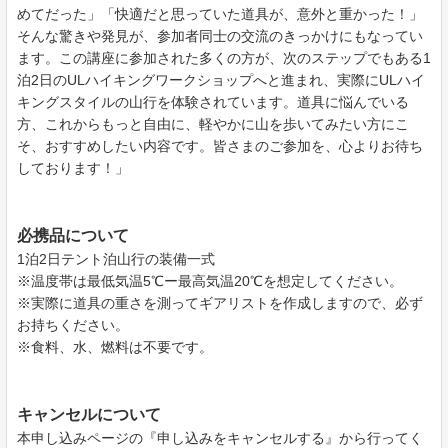
めてだった」「快適だと思っていた道具が、意外と重かった！」
そんな驚きや発見が、参加者同士の交流のきっかけにもなってい
ます。この講座に参加された多くの方が、次のステップでもある1
泊2日のULハイキングワークショップへと進まれ、実際にULハイ
キングスタイルの山行を体験されています。道具に悩んでいる
方、これからもっと自由に、軽やかに山を歩いてみたい方にこ
そ、おすすめしたい内容です。皆さまのご参加を、心よりお待ち
しております！」
必携品について
1泊2日テント泊山行の装備一式
※温度帯は最低気温5℃ー最高気温20℃を想定してください。
※実際に道具の重さを測ってギアリストを作成しますので、必ず
お持ちください。
※食料、水、燃料は不要です。
キャンセルについて
本申し込みページの『申し込みをキャンセルする』から行ってく