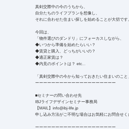
真剣交際中の今のうちから、
自分たちのライフプランを想像し、
それに合わせた住まい探しを始めることが大切です
今回は、
「物件選びのダンドリ」にフォーカスしながら、
◆いつから準備を始めたらいい？
◆賃貸と購入、どっちがいいの？
◆適正家賃は？
◆内見のポイントは？ etc...
「真剣交際中の今から知っておきたい住まいのこと
ーーーーーーーーーーーーーーーーーーーー
■セミナーの問い合わせ先
IBJライフデザインセミナー事務局
【MAIL】info@ibj-life.jp
申し込み方法がご不明な場合はお気軽にお問合せく
ーーーーーーーーーーーーーーーーーーーー