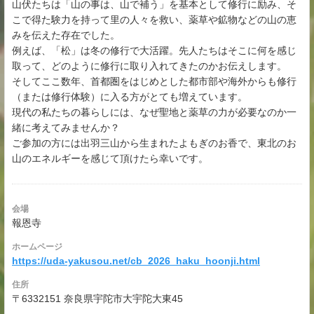
山伏たちは「山の事は、山で補う」を基本として修行に励み、そ
こで得た験力を持って里の人々を救い、薬草や鉱物などの山の恵
みを伝えた存在でした。
例えば、「松」は冬の修行で大活躍。先人たちはそこに何を感じ
取って、どのように修行に取り入れてきたのかお伝えします。
そしてここ数年、首都圏をはじめとした都市部や海外からも修行
（または修行体験）に入る方がとても増えています。
現代の私たちの暮らしには、なぜ聖地と薬草の力が必要なのか一
緒に考えてみませんか？
ご参加の方には出羽三山から生まれたよもぎのお香で、東北のお
山のエネルギーを感じて頂けたら幸いです。
会場
報恩寺
ホームページ
https://uda-yakusou.net/cb_2026_haku_hoonji.html
住所
〒6332151 奈良県宇陀市大宇陀大東45