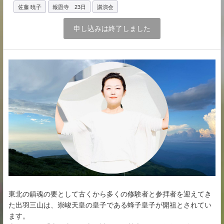
佐藤 暁子
報恩寺 23日
講演会
申し込みは終了しました
東北の鎮魂の要として古くから多くの修験者と参拝者を迎えてき
た出羽三山は、崇峻天皇の皇子である蜂子皇子が開祖とされてい
ます。