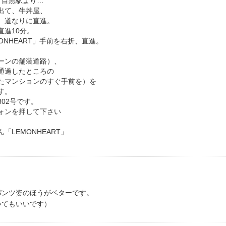
・目黒駅より…
出て、牛丼屋、
、道なりに直進。
直進10分。
ONHEART」手前を右折、直進。
ーンの舗装道路）、
通過したところの
たマンションのすぐ手前を）を
す。
02号です。
ォンを押して下さい
「LEMONHEART」
パンツ姿のほうがベターです。
いてもいいです）