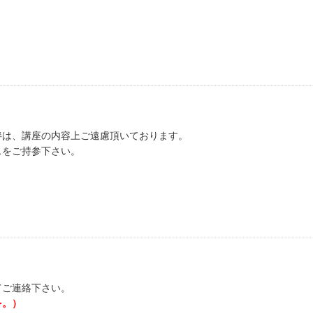
伴は、講座の内容上ご遠慮頂いております。
スをご持参下さい。
てご連絡下さい。
を。）