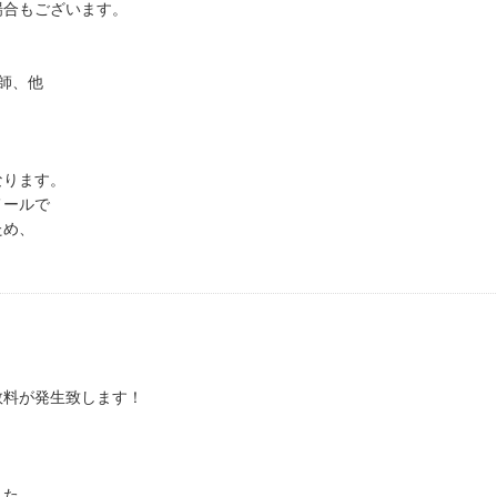
場合もございます。
師、他
なります。
メールで
ため、
数料が発生致します！
した。