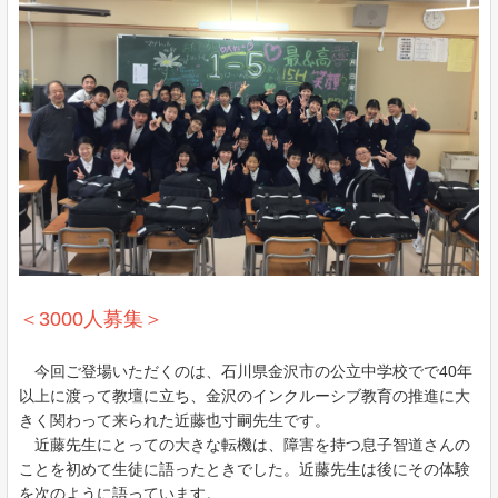
＜3000人募集＞
今回ご登場いただくのは、石川県金沢市の公立中学校でで40年
以上に渡って教壇に立ち、
金沢のインクルーシブ教育の推進に大
きく関わって来られた
近藤也寸嗣先生です。
近藤先生にとっての大きな転機は、障害を持つ息子智道さんの
ことを初めて生徒に語ったときでした。近藤先生は後にその体験
を次のように語っています。