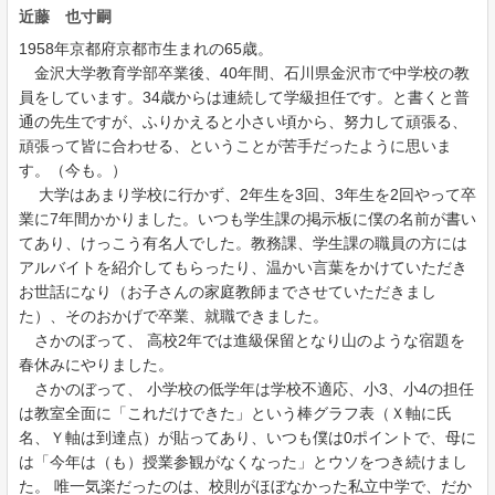
近藤 也寸嗣
1958年京都府京都市生まれの65歳。
金沢大学教育学部卒業後、40年間、石川県金沢市で中学校の教
員をしています。34歳からは連続して学級担任です。と書くと普
通の先生ですが、ふりかえると小さい頃から、努力して頑張る、
頑張って皆に合わせる、ということが苦手だったように思いま
す。（今も。）
大学はあまり学校に行かず、2年生を3回、3年生を2回やって卒
業に7年間かかりました。いつも学生課の掲示板に僕の名前が書い
てあり、けっこう有名人でした。教務課、学生課の職員の方には
アルバイトを紹介してもらったり、温かい言葉をかけていただき
お世話になり（お子さんの家庭教師までさせていただきまし
た）、そのおかげで卒業、就職できました。
さかのぼって、 高校2年では進級保留となり山のような宿題を
春休みにやりました。
さかのぼって、 小学校の低学年は学校不適応、小3、小4の担任
は教室全面に「これだけできた」という棒グラフ表（Ｘ軸に氏
名、Ｙ軸は到達点）が貼ってあり、いつも僕は0ポイントで、母に
は「今年は（も）授業参観がなくなった」とウソをつき続けまし
た。 唯一気楽だったのは、校則がほぼなかった私立中学で、だか