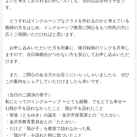
よいと考えておられるのかについても、当日お話を伺う予定で
す。
どうすればインクルーシブなクラスを作れるのかと考えている
教師の方をはじめ、
インクルーシブ教育に関心をもつ市民の方に
広くご視聴いただければと思います。
お申し込みいただいた方を対象に、後日録画のリンクを共有し
ますので、当日御都合がつかない方も安心してお申し込みいただ
けます。
また、ご関心のある方がお近くにいらっしゃいましたら、ぜひ
この案内をシェアしていただけましたら幸いです。
（当日のご講演の骨子）
私にとってのインクルーシブ 〜とても困難、でもとても幸せ〜
1)我が子を語れなかったこと、我が子を語れたこと
・智道（ともゆき）の誕生 ・金沢市保育課との「たたかい」
・金沢市教育委員会との「たたかい」
・だけど「我が子」を教室で語れなかった私
・「我が子」を語れた時に気づいたこと