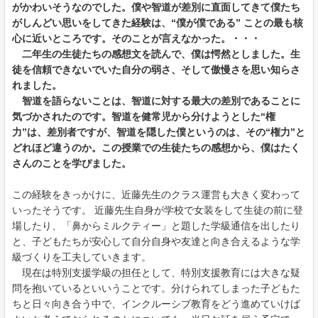
がかわいそうなのでした。僕や智道が差別に直面してきて僕たち
がしんどい思いをしてきた経験は、“僕が僕である” ことの最も核
心に近いところです。そのことが言えなかった。・・・
二年生の生徒たちの感想文を読んで、僕は愕然としました。生
徒を信頼できないでいた自分の弱さ、そして傲慢さを思い知らさ
れました。
智道を語らないことは、智道に対する最大の差別であることに
気づかされたのです。智道を健常児から分けようとした“権
力”は、差別者ですが、智道を隠した僕というのは、その“権力”と
どれほど違うのか。この授業での生徒たちの感想から、僕はたく
さんのことを学ぴました。
この経験をきっかけに、近藤先生のクラス運営も大きく変わって
いったそうです。 近藤先生自身が学校で女装をして生徒の前に登
場したり、「鼻からミルクティー」と題した学級通信を出したり
と、子どもたちが安心して自分自身や友達と向き合えるような学
級づくりを工夫していきます。
現在は特別支援学級の担任として、特別支援教育には大きな疑
問を抱いているといいうことです。分けられてしまった子どもた
ちと日々向き合う中で、インクルーシブ教育をどう進めていけば