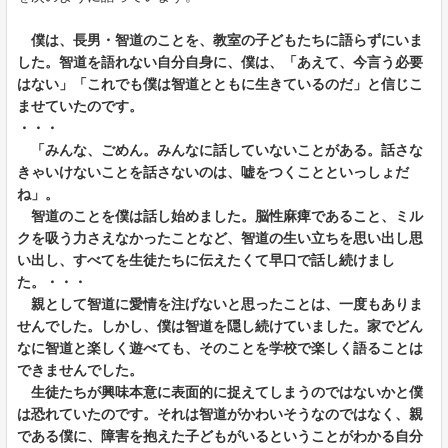
僕は、長男・智道のことを、教室の子どもたちに語らずにいま
した。智道を語れない自分自身に、僕は、「あえて、今言う必要
はない」「これでも僕は智道とともに生きているのだ」と信じこ
ませていたのです。
・・・
「みんな、ごめん。みんなに話していないことがある。話さな
きゃいけないことを話さないのは、嘘をつくことといっしょだ
ね」。
智道のことを僕は話し始めました。脳性麻痺であること、ミル
クを吸う力さえなかったことなど、智道の生い立ちを思い出し思
い出し、すべてを生徒たちに伝えたくて早口で話し続けまし
た。・・・
親として智道に愛情を注げないと思ったことは、一度もありま
せんでした。しかし、僕は智道を隠し続けていました。家でどん
なに智道と楽しく遊べても、そのことを学校で楽しく語ることは
できませんでした。
生徒たちが興味本意に表面的に捉えてしまうのではないかと僕
は恐れていたのです。それは智道がかわいそうなのではなく、親
である僕に、障害を抱えた子どもがいるということがわかる自分