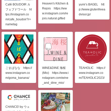
Heaven's Kitchen &
Café BOUDOIR カ
yumi’s BAGEL htt
Rejois https://ww
フェブドワール ht
p://www.glutenfreea
w.instagram.com/re
tps://instagram.co
dvisor.jp/
jois.natural.gifted
m/cafe_boudoir?r=
nametag
WINE&DINE 海桜
TEAHOLIC https://
ごまばなな https://
(Mio) https://www.i
www.instagram.co
www.instagram.co
nstagram.com/wine
m/TEAHOLIC2023/
m/goma_banana/
_and_dine_mio/
CHANCE! by ウェ