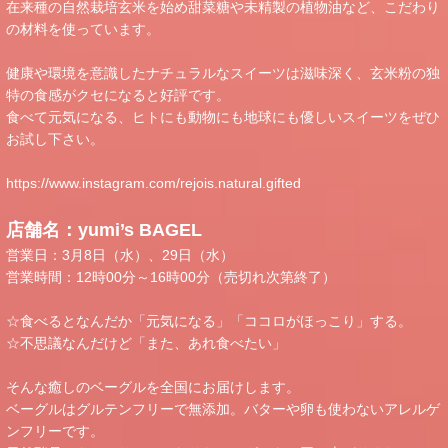
在来種の自然栽培玄米を始め甜菜糖や未精製の植物油など、こだわり
の材料を使っています。
健康や環境を意識したナチュラルなスイーツは滋味深く、玄米粉の独
特の食感がクセになると好評です。
食べて元気になる、ヒトにも動物にも地球にも優しいスイーツをぜひ
お試し下さい。
https://www.instagram.com/rejois.natural.gifted
店舗名：yumi’s BAGEL
営業日：3月8日（水）、29日（水）
営業時間：12時00分～16時00分（売切れ次第終了）
☆食べるとなんだか「元気になる」「ココロがほっこり」する。
☆不思議なんだけど「また、あれ食べたい」
そんな癒しのベーグルを全国にお届けします。
ベーグルはグルテンフリーで無添加。バターや卵も使わないアレルゲ
ンフリーです。