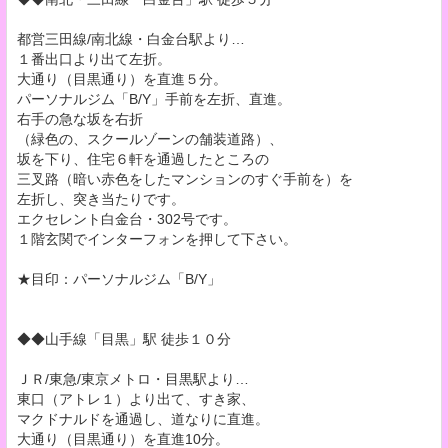
都営三田線/南北線・白金台駅より…
１番出口より出て左折。
大通り（目黒通り）を直進５分。
パーソナルジム「B/Y」手前を左折、直進。
右手の急な坂を右折
（緑色の、スクールゾーンの舗装道路）、
坂を下り、住宅６軒を通過したところの
三叉路（暗い赤色をしたマンションのすぐ手前を）を
左折し、突き当たりです。
エクセレント白金台・302号です。
１階玄関でインターフォンを押して下さい。
★目印：パーソナルジム「B/Y」
◆◆山手線「目黒」駅 徒歩１０分
ＪＲ/東急/東京メトロ・目黒駅より…
東口（アトレ１）より出て、すき家、
マクドナルドを通過し、道なりに直進。
大通り（目黒通り）を直進10分。