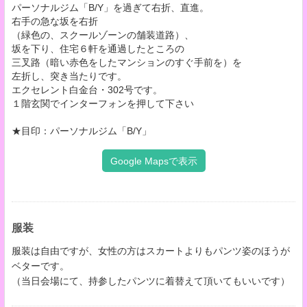
パーソナルジム「B/Y」を過ぎて右折、直進。
右手の急な坂を右折
（緑色の、スクールゾーンの舗装道路）、
坂を下り、住宅６軒を通過したところの
三叉路（暗い赤色をしたマンションのすぐ手前を）を
左折し、突き当たりです。
エクセレント白金台・302号です。
１階玄関でインターフォンを押して下さい
★目印：パーソナルジム「B/Y」
Google Mapsで表示
服装
服装は自由ですが、女性の方はスカートよりもパンツ姿のほうが
ベターです。
（当日会場にて、持参したパンツに着替えて頂いてもいいです）