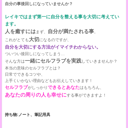
自分の事後回しになっていませんか？
レイキではまず第一に自分を整える事を大切に考えてい
ます。
人を癒すには
自分が満たされる事
まず、
。
大切
これがとても
になるのですが、
自分を大切にする方法がイマイチわからない。
ついつい後回しになってしまう…
一緒にセルフラブを実践
そんな方は
していきませんか？
本当の意味のセルフラブとは？
日常でできるコツや、
上手くいかない理由などもお伝えしていきます！
セルフラブ
できるとあなた
がしっかり
はもちろん、
あなたの周りの人も幸せに
する事ができますよ！
持ち物:ノート、筆記用具