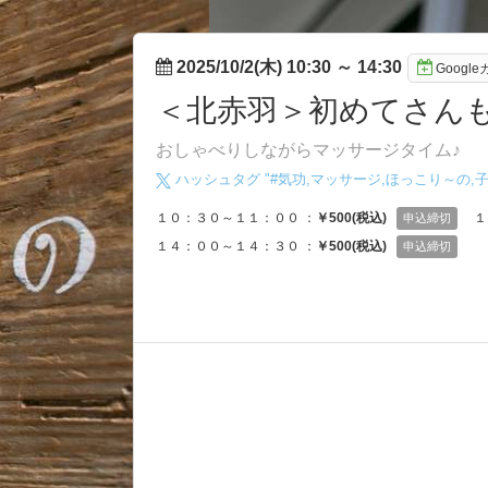
2025/10/2(木) 10:30
～
14:30
Googl
＜北赤羽＞初めてさんも
おしゃべりしながらマッサージタイム♪
ハッシュタグ "#
気功,マッサージ,ほっこり～の,
１０：３０～１１：００ ：
￥500(税込)
１
申込締切
１４：００～１４：３０ ：
￥500(税込)
申込締切