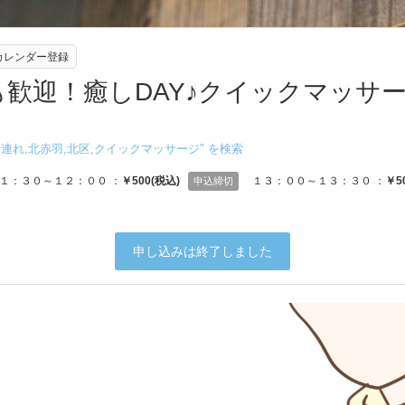
eカレンダー登録
歓迎！癒しDAY♪クイックマッサ
子連れ,北赤羽,北区,クイックマッサージ
" を検索
１：３０～１２：００ ：
￥500(税込)
１３：００～１３：３０ ：
￥5
申込締切
申し込みは終了しました