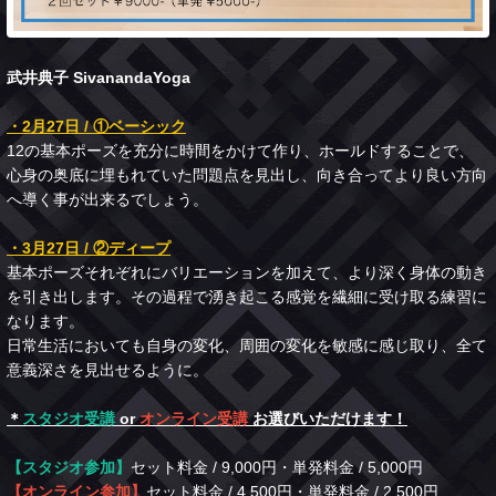
武井典子 SivanandaYoga
・2月27日 / ①ベーシック
12の基本ポーズを充分に時間をかけて作り、ホールドすることで、
心身の奥底に埋もれていた問題点を見出し、向き合ってより良い方向
へ導く事が出来るでしょう。
・3月27日 / ②ディープ
基本ポーズそれぞれにバリエーションを加えて、より深く身体の動き
を引き出します。その過程で湧き起こる感覚を繊細に受け取る練習に
なります。
日常生活においても自身の変化、周囲の変化を敏感に感じ取り、全て
意義深さを見出せるように。
＊
スタジオ受講
or
オンライン受講
お選びいただけます！
【スタジオ参加】
セット料金 / 9,000円・単発料金 / 5,000円
【オンライン参加】
セット料金 / 4,500円・単発料金 / 2,500円