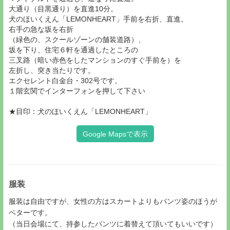
大通り（目黒通り）を直進10分。
犬のほいくえん「LEMONHEART」手前を右折、直進。
右手の急な坂を右折
（緑色の、スクールゾーンの舗装道路）、
坂を下り、住宅６軒を通過したところの
三叉路（暗い赤色をしたマンションのすぐ手前を）を
左折し、突き当たりです。
エクセレント白金台・302号です。
１階玄関でインターフォンを押して下さい
★目印：犬のほいくえん「LEMONHEART」
Google Mapsで表示
服装
服装は自由ですが、女性の方はスカートよりもパンツ姿のほうが
ベターです。
（当日会場にて、持参したパンツに着替えて頂いてもいいです）