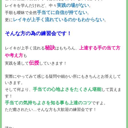
実践の場がない
レイキを学んだけれど、中々
。
手当てに自信が持てない
手順も曖昧で全然
。
レイキが上手く流れているのかもわからない
更に
。
そんな方の為の練習会です！
秘訣
上達する手の当て方
レイキが上手く流れる
はもちろん、
や考え方
も
伝授
実践を通して
していきます！
実際にやってみて感じる疑問や細かい所にもきちんとお答えして
いきます。
手当ての心地よさをたくさん堪能
そして何より、
して貰えま
す！
手当ての気持ちよさを知る事も上達のコツ
ですよ。
ただ癒されたい…そんな方も大歓迎の練習会です！