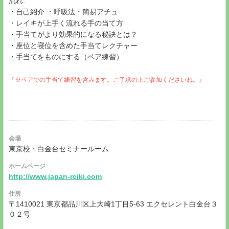
流れ:
・自己紹介 ・呼吸法・簡易アチュ
・レイキが上手く流れる手の当て方
・手当てがより効果的になる秘訣とは？
・座位と寝位を含めた手当てレクチャー
・手当てをものにする（ペア練習）
『※ペアでの手当て練習を含みます。ご了承の上ご参加くださいね。』
会場
東京校・白金台セミナールーム
ホームページ
http://www.japan-reiki.com
住所
〒1410021 東京都品川区上大崎1丁目5-63 エクセレント白金台３
０２号