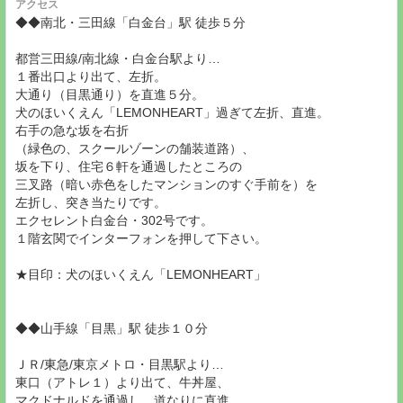
アクセス
◆◆南北・三田線「白金台」駅 徒歩５分
都営三田線/南北線・白金台駅より…
１番出口より出て、左折。
大通り（目黒通り）を直進５分。
犬のほいくえん「LEMONHEART」過ぎて左折、直進。
右手の急な坂を右折
（緑色の、スクールゾーンの舗装道路）、
坂を下り、住宅６軒を通過したところの
三叉路（暗い赤色をしたマンションのすぐ手前を）を
左折し、突き当たりです。
エクセレント白金台・302号です。
１階玄関でインターフォンを押して下さい。
★目印：犬のほいくえん「LEMONHEART」
◆◆山手線「目黒」駅 徒歩１０分
ＪＲ/東急/東京メトロ・目黒駅より…
東口（アトレ１）より出て、牛丼屋、
マクドナルドを通過し、道なりに直進。