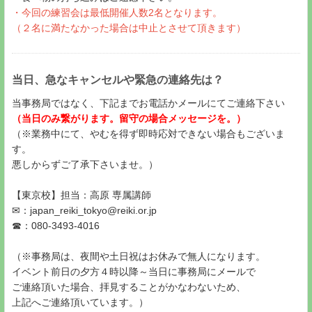
・今回の練習会は最低開催人数2名となります。
（２名に満たなかった場合は中止とさせて頂きます​​​​​）
当日、急なキャンセルや緊急の連絡先は？
当事務局ではなく、下記までお電話かメールにてご連絡下さい
（当日のみ繋がります。留守の場合メッセージを。）
（※業務中にて、やむを得ず即時応対できない場合もございま
す。
悪しからずご了承下さいませ。）
【東京校】担当：高原 専属講師
✉：japan_reiki_tokyo@reiki.or.jp
☎：080-3493-4016
（※事務局は、夜間や土日祝はお休みで無人になります。
イベント前日の夕方４時以降～当日に事務局にメールで
ご連絡頂いた場合、拝見することがかなわないため、
上記へご連絡頂いています。）