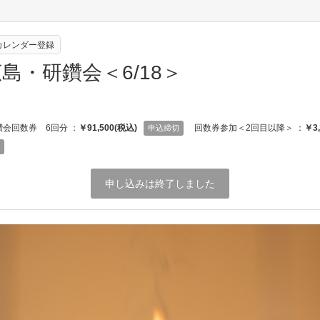
eカレンダー登録
島・研鑽会＜6/18＞
鑽会回数券 6回分 ：
￥91,500(税込)
回数券参加＜2回目以降＞ ：
￥3
申込締切
申し込みは終了しました