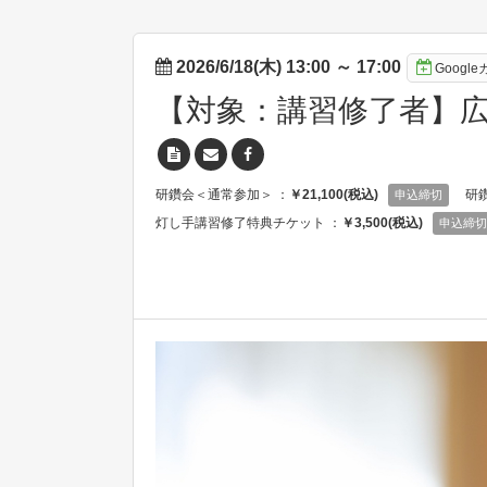
2026/6/18(木) 13:00
～
17:00
Googl
【対象：講習修了者】広
研鑽会＜通常参加＞ ：
￥21,100(税込)
研
申込締切
灯し手講習修了特典チケット ：
￥3,500(税込)
申込締切