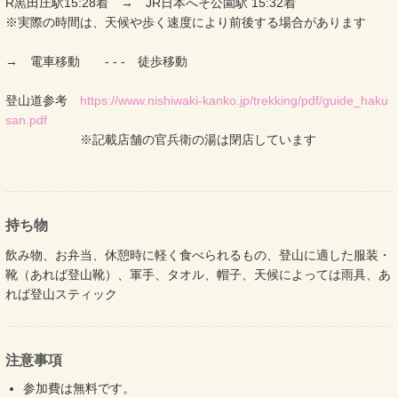
R黒田庄駅15:28着 → JR日本へそ公園駅 15:32着
※実際の時間は、天候や歩く速度により前後する場合があります
→ 電車移動 - - - 徒歩移動
登山道参考
https://www.nishiwaki-kanko.jp/trekking/pdf/guide_haku
san.pdf
※記載店舗の官兵衛の湯は閉店しています
持ち物
飲み物、お弁当、休憩時に軽く食べられるもの、登山に適した服装・
靴（あれば登山靴）、軍手、タオル、帽子、天候によっては雨具、あ
れば登山スティック
注意事項
参加費は無料です。