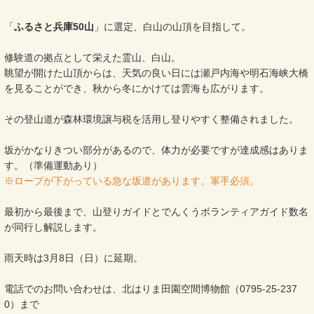
「
ふるさと兵庫50山
」に選定、白山の山頂を目指して。
修験道の拠点として栄えた霊山、白山。
眺望が開けた山頂からは、天気の良い日には瀬戸内海や明石海峡大橋
を見ることができ、秋から冬にかけては雲海も広がります。
その登山道が森林環境譲与税を活用し登りやすく整備されました。
坂がかなりきつい部分があるので、体力が必要ですが達成感はありま
す。（準備運動あり）
※ロープが下がっている急な坂道があります。軍手必須。
最初から最後まで、山登りガイドとでんくうボランティアガイド数名
が同行し解説します。
雨天時は3月8日（日）に延期。
電話でのお問い合わせは、北はりま田園空間博物館（0795-25-237
0）まで