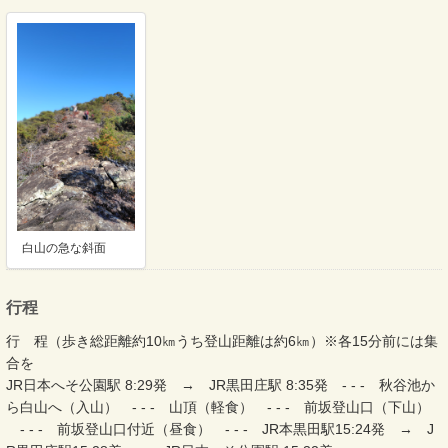
白山の急な斜面
行程
行 程（歩き総距離約10㎞うち登山距離は約6㎞）※各15分前には集
合を
JR日本へそ公園駅 8:29発 → JR黒田庄駅 8:35発 - - - 秋谷池か
ら白山へ（入山） - - - 山頂（軽食） - - - 前坂登山口（下山）
- - - 前坂登山口付近（昼食） - - - JR本黒田駅15:24発 → J