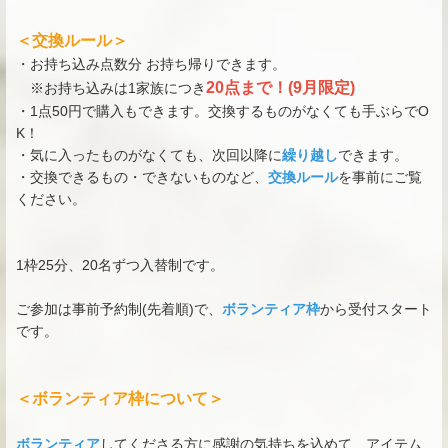
＜交換ルール＞
・お持ち込み点数分 お持ち帰りできます。
20点まで！(9月限定)
※お持ち込みは1家族につき
・1点50円で購入もできます。交換するものがなくても手ぶらでO
K！
・気に入ったものがなくても、次回以降に
繰り越し
できます。
・交換できるもの・できないものなど、
交換ルール
を事前にご覧
ください。
1枠25分、20名ずつ入替制です。
ご参加は事前予約制(先着順)で、
ボランティア枠
から受付スタート
です。
＜ボランティア枠について＞
ボランティア
してくださる方に感謝の気持ちを込めて、アイテム