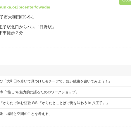
bunka.or.jp/center/owada/
王子市大和田町5-9-1
王子駅北口からバス「日野駅」
下車徒歩２分
私道かぴ「大和田を歩いて見つけたモチーフで、短い戯曲を書いてみよう！」
濱昭博「“推し”を魅力的に語るためのワークショップ」
田悠「からだで詠む短歌 WS 『からだとことばで街を味わう!in 八王子』」
田正隆「場所と空間のことを考える」