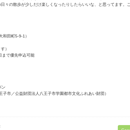
の日々の散歩が少しだけ楽しくなったりしたらいいな、と思ってます。
和田町5-9-1）
ます）
日まで優先申込可能
パン
urney（八王子市／公益財団法人八王子市学園都市文化ふれあい財団）
F
Goo