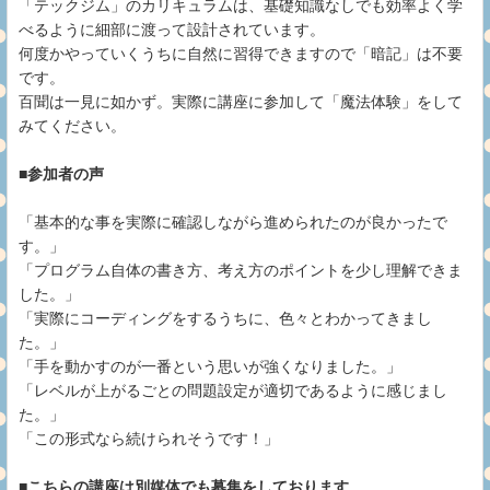
「テックジム」のカリキュラムは、基礎知識なしでも効率よく学
べるように細部に渡って設計されています。
何度かやっていくうちに自然に習得できますので「暗記」は不要
です。
百聞は一見に如かず。実際に講座に参加して「魔法体験」をして
みてください。
■参加者の声
「基本的な事を実際に確認しながら進められたのが良かったで
す。」
「プログラム自体の書き方、考え方のポイントを少し理解できま
した。」
「実際にコーディングをするうちに、色々とわかってきまし
た。」
「手を動かすのが一番という思いが強くなりました。」
「レベルが上がるごとの問題設定が適切であるように感じまし
た。」
「この形式なら続けられそうです！」
■こちらの講座は別媒体でも募集をしております