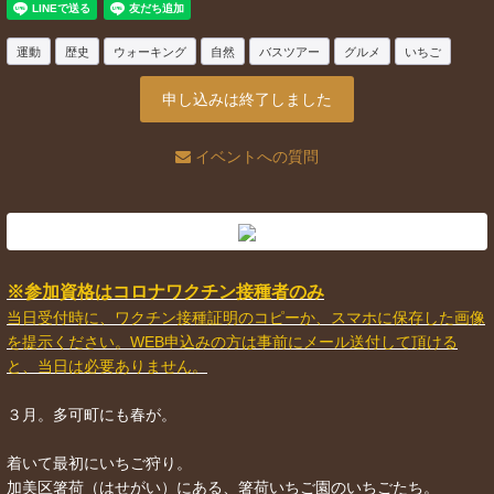
運動
歴史
ウォーキング
自然
バスツアー
グルメ
いちご
申し込みは終了しました
イベントへの質問
※参加資格はコロナワクチン接種者のみ
当日受付時に、ワクチン接種証明のコピーか、スマホに保存した画像
を提示ください。WEB申込みの方は事前にメール送付して頂ける
と、当日は必要ありません。
３月。多可町にも春が。
着いて最初にいちご狩り。
加美区箸荷（はせがい）にある、箸荷いちご園のいちごたち。