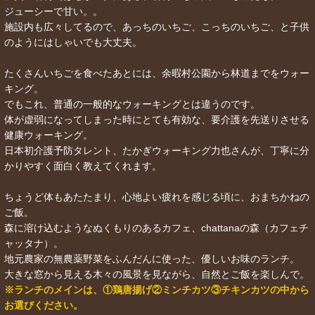
ジューシーで甘い。。
施設内も広々してるので、あっちのいちご、こっちのいちご、と子供
のようにはしゃいでも大丈夫。
たくさんいちごを食べたあとには、余暇村公園から林道までをウォー
キング。
でもこれ、普通の一般的なウォーキングとは違うのです。
体が虚弱になってしまった時にとても有効な、要介護を先送りさせる
健康ウォーキング。
日本初介護予防タレント、たかぎウォーキング力也さんが、丁寧に分
かりやすく面白く教えてくれます。
ちょうど体もあたたまり、心地よい疲れを感じる頃に、おまちかねの
ご飯。
森に溶け込むようなぬくもりのあるカフェ、chattanaの森（カフェチ
ャッタナ）。
地元農家の無農薬野菜をふんだんに使った、優しいお味のランチ。
大きな窓から見える木々の風景を見ながら、自然とご飯を楽しんで。
※ランチのメインは、①鶏唐揚げ②ミンチカツ③チキンカツの中から
お選びください。