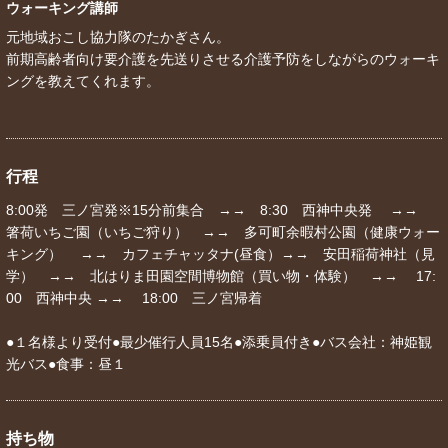
ウォーキング講師
元地域おこし協力隊のたかぎさん。
前期高齢者向け要介護を先送りさせる介護予防をしながらのウォーキ
ングを教えてくれます。
行程
8:00発 三ノ宮発※15分前集合 →→ 8:30 西神中央発 →→
箸荷いちご園（いちご狩り） →→ 多可町余暇村公園（健康ウォー
キング） →→ カフェチャッタナ(昼食）→→ 安田稲荷神社（見
学） →→ 北はりま田園空間博物館（買い物・体験） →→ 17:
00 西神中央 →→ 18:00 三ノ宮帰着
●１名様より受付●最少催行人員15名●添乗員付き●バス会社：神姫観
光バス●食事：昼１
持ち物