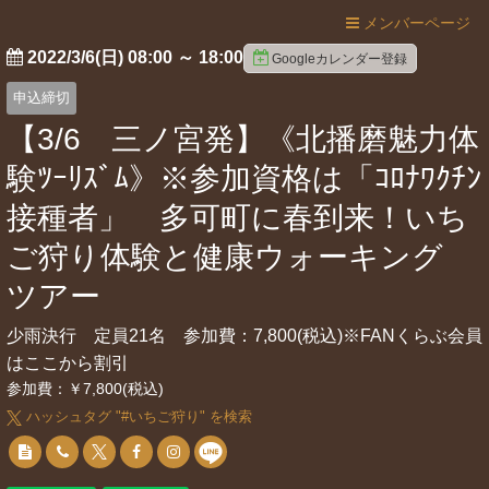
メンバーページ
2022/3/6(日) 08:00
～
18:00
Googleカレンダー登録
申込締切
【3/6 三ノ宮発】《北播磨魅力体
験ﾂｰﾘｽﾞﾑ》※参加資格は「ｺﾛﾅﾜｸﾁﾝ
接種者」 多可町に春到来！いち
ご狩り体験と健康ウォーキング
ツアー
少雨決行 定員21名 参加費：7,800(税込)※FANくらぶ会員
はここから割引
参加費：￥7,800(税込)
ハッシュタグ "#
いちご狩り
" を検索