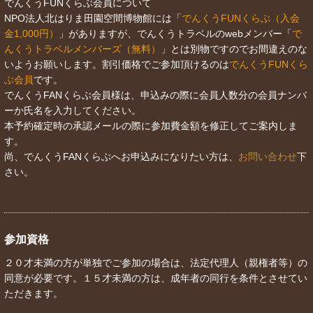
でんくうFUNくらぶ会員について
NPO法人北はりま田園空間博物館には「
でんくうFUNくらぶ（入会
金1,000円）
」がありますが、でんくうトラベルのwebメンバー「
で
んくうトラベルメンバーズ（無料）
」とは別物ですのでお間違えのな
いようお願いします。割引価格でご参加頂けるのは
でんくうFUNくら
ぶ会員
です。
でんくうFANくらぶ会員様は、申込みの際に会員人数分の会員ナンバ
ーか氏名を入力してください。
本予約確定時の承認メールの際に参加費金額を修正してご案内しま
す。
尚、でんくうFANくらぶへお申込みになりたい方は、
お問い合わせ
下
さい。
参加資格
２０才未満の方が単独でご参加の場合は、法定代理人（親権者等）の
同意が必要です。１５才未満の方は、成年者の同行を条件とさせてい
ただきます。