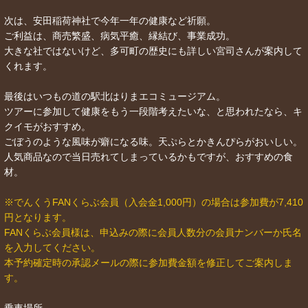
次は、安田稲荷神社で今年一年の健康など祈願。
ご利益は、商売繁盛、病気平癒、縁結び、事業成功。
大きな社ではないけど、多可町の歴史にも詳しい宮司さんが案内して
くれます。
最後はいつもの道の駅北はりまエコミュージアム。
ツアーに参加して健康をもう一段階考えたいな、と思われたなら、キ
クイモがおすすめ。
ごぼうのような風味が癖になる味。天ぷらとかきんぴらがおいしい。
人気商品なので当日売れてしまっているかもですが、おすすめの食
材。
※でんくうFANくらぶ会員（入会金1,000円）の場合は参加費が7,410
円となります。
FANくらぶ会員様は、申込みの際に会員人数分の会員ナンバーか氏名
を入力してください。
本予約確定時の承認メールの際に参加費金額を修正してご案内しま
す。