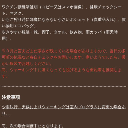
ワクチン接種済証明（コピー又はスマホ画像）、健康チェックシー
ト、マスク、
いちご狩り時に邪魔にならない小さいポシェット（貴重品入れ）、買
い物用エコバッグ、
歩きやすい服装・靴、帽子、タオル、飲み物、雨カッパ（雨天時
用）。
※３月と言えどまだ寒さが残っている場合がありますので、当日の多
可町の気温など各自チェックをお願いします。寒いようでしたら、暖
かい服装でお越しください。
尚、ウォーキング中に暑くなっても脱げるような重ね着を推奨しま
す。
注意事項
少雨決行。天候によりウォーキングは室内プログラムに変更の場合あ
り。
尚、次の場合開催中止となります。