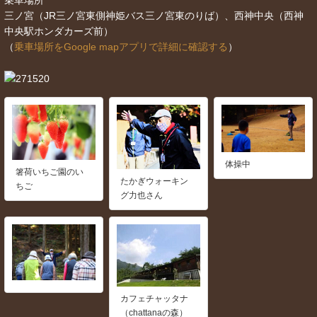
乗車場所
三ノ宮（JR三ノ宮東側神姫バス三ノ宮東のりば）、西神中央（西神
中央駅ホンダカーズ前）
（
乗車場所をGoogle mapアプリで詳細に確認する
）
体操中
箸荷いちご園のい
たかぎウォーキン
ちご
グ力也さん
カフェチャッタナ
（chattanaの森）