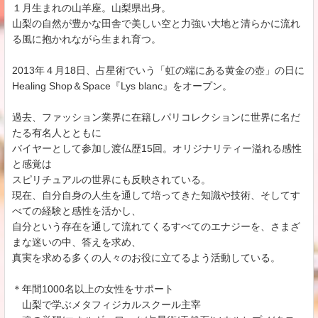
１月生まれの山羊座。山梨県出身。
山梨の自然が豊かな田舎で美しい空と力強い大地と清らかに流れ
る風に抱かれながら生まれ育つ。
2013年４月18日、占星術でいう「虹の端にある黄金の壺」の日に
Healing Shop＆Space『Lys blanc』をオープン。
過去、ファッション業界に在籍しパリコレクションに世界に名だ
たる有名人とともに
バイヤーとして参加し渡仏歴15回。オリジナリティー溢れる感性
と感覚は
スピリチュアルの世界にも反映されている。
現在、自分自身の人生を通して培ってきた知識や技術、そしてす
べての経験と感性を活かし、
自分という存在を通して流れてくるすべてのエナジーを、さまざ
まな迷いの中、答えを求め、
真実を求める多くの人々のお役に立てるよう活動している。
＊年間1000名以上の女性をサポート
山梨で学ぶメタフィジカルスクール主宰