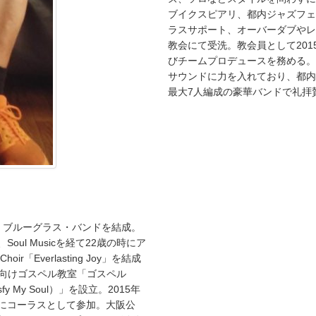
ブイクスピアリ、都内ジャズフェ
ラスサポート、オーバーダブやレ
教会にて受洗。教会員として20
びチームプロデュースを務める。
サウンドに力を入れており、都内
最大7人編成の豪華バンドで礼拝
に出会い、ブルーグラス・バンドを結成。
oul Musicを経て22歳の時にア
r「Everlasting Joy」を結成
級者向けゴスペル教室「ゴスペル
sfy My Soul）」を設立。2015年
」にコーラスとして参加。大阪公