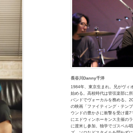
長谷川Danny千洋
1984年、東京生まれ。兄がヴ
始める。高校時代は管弦楽部に所
バンドでヴォーカルを務める。20
の映画「ファイティング・テンプ
ウンドの豊かさに衝撃を受け週7で
にエドウィンホーキンス主催のラ
に渡米し参加。独学でゴスペル唱
ズ、ソロなどスタイルを問わずに