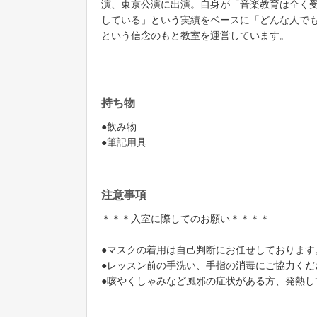
演、東京公演に出演。自身が「音楽教育は全く
している」という実績をベースに「どんな人で
という信念のもと教室を運営しています。
持ち物
●飲み物
●筆記用具
注意事項
＊＊＊入室に際してのお願い＊＊＊＊
●マスクの着用は自己判断にお任せしております
●レッスン前の手洗い、手指の消毒にご協力くだ
●咳やくしゃみなど風邪の症状がある方、発熱し