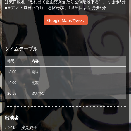
は東口改札（改札出て正面突き当たり左側階段下る）より徒歩5分
■東京メトロ日比谷線「恵比寿駅」1番出口より徒歩6分
Google Mapsで表示
タイムテーブル
時間
内容
18:00
開場
19:00
開演
20:15
終演予定
出演者
バイレ：浅見純子