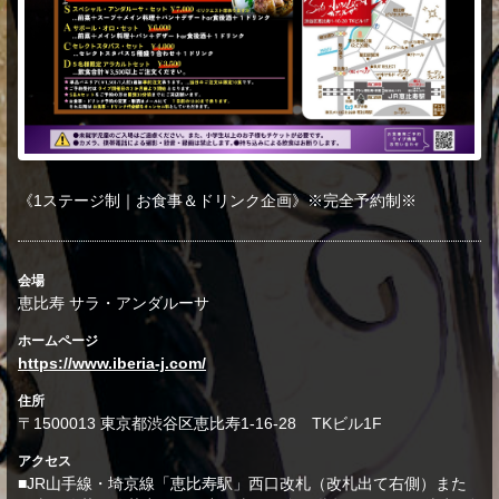
《1ステージ制｜お食事＆ドリンク企画》※完全予約制※
会場
恵比寿 サラ・アンダルーサ
ホームページ
https://www.iberia-j.com/
住所
〒1500013 東京都渋谷区恵比寿1-16-28 TKビル1F
アクセス
■JR山手線・埼京線「恵比寿駅」西口改札（改札出て右側）また