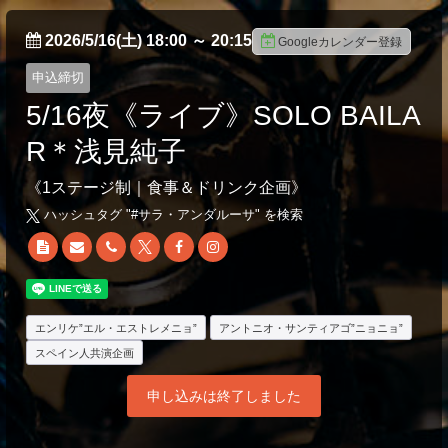
2026/5/16(土) 18:00
～
20:15
Googleカレンダー登録
申込締切
5/16夜《ライブ》SOLO BAILA
R＊浅見純子
《1ステージ制｜食事＆ドリンク企画》
ハッシュタグ "#
サラ・アンダルーサ
" を検索
エンリケ”エル・エストレメニョ”
アントニオ・サンティアゴ”ニョニョ”
スペイン人共演企画
申し込みは終了しました