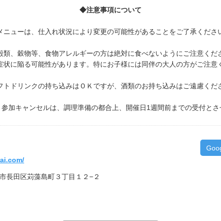
◆注意事項について
メニューは、仕入れ状況により変更の可能性があることをご了承くださ
殻類、穀物等、食物アレルギーの方は絶対に食べないようにご注意くだ
状に陥る可能性があります。特にお子様には同伴の大人の方がご注意
フトドリンクの持ち込みはＯＫですが、酒類のお持ち込みはご遠慮くだ
く参加キャンセルは、調理準備の都合上、開催日1週間前までの受付とさ
Goo
ai.com/
神戸市長田区苅藻島町３丁目１２−２