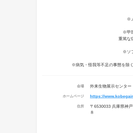
※
※甲
重篤な症
※ソ
※病気・怪我等不足の事態を除
外来生物展示センター
会場
https://www.kobegair
ホームページ
〒6530033 兵庫県
住所
８