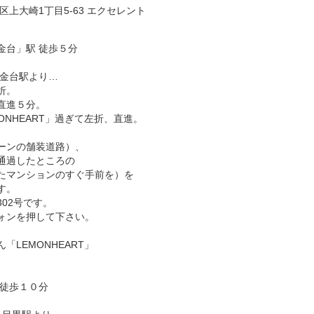
川区上大崎1丁目5-63 エクセレント
金台」駅 徒歩５分
白金台駅より…
折。
直進５分。
ONHEART」過ぎて左折、直進。
ーンの舗装道路）、
通過したところの
たマンションのすぐ手前を）を
す。
02号です。
ォンを押して下さい。
「LEMONHEART」
 徒歩１０分