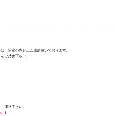
伴は、講座の内容上ご遠慮頂いております。
スをご持参下さい。
てご連絡下さい。
を。）