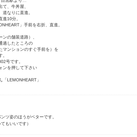
・目黒駅より…
出て、牛丼屋、
、道なりに直進。
直進10分。
ONHEART」手前を右折、直進。
ーンの舗装道路）、
通過したところの
たマンションのすぐ手前を）を
す。
02号です。
ォンを押して下さい
「LEMONHEART」
パンツ姿のほうがベターです。
いてもいいです）