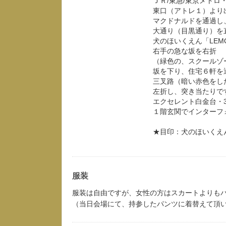
ＪＲ/東急/東京メトロ
東口（アトレ１）より
マクドナルドを通過し
大通り（目黒通り）を
犬のほいくえん「LEM
右手の急な坂を右折
（緑色の、スクールゾ
坂を下り、住宅６軒を
三叉路（暗い赤色をし
左折し、突き当たりで
エクセレント白金台・3
１階玄関でインターフ
★目印：犬のほいくえん
服装
服装は自由ですが、女性の方はスカートよりも
（当日会場にて、持参したパンツに着替えて頂