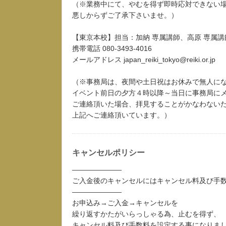
（※業務中にて、やむを得ず即時応対できない
悪しからずご了承下さいませ。）
【東京本校】担当：加納 専属講師、高原 専属講
携帯電話 080-3493-4016
メールアドレス japan_reiki_tokyo@reiki.or.jp
（※事務局は、夜間や土日祝はお休みで無人に
イベント前日の夕方４時以降～当日に事務局に
ご連絡頂いた場合、拝見することがかなわない
上記へご連絡頂いています。）
キャンセルポリシー
―――――――
ご入金後のキャンセルにはキャンセル料及び手
―――――――
お申込み→ご入金→キャンセルを
繰り返すかたがいらっしゃる為、止むを得ず、
キャンセル料及び手数料を設定する事になりま