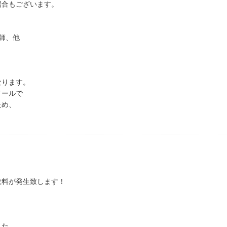
場合もございます。
師、他
なります。
メールで
ため、
数料が発生致します！
した。