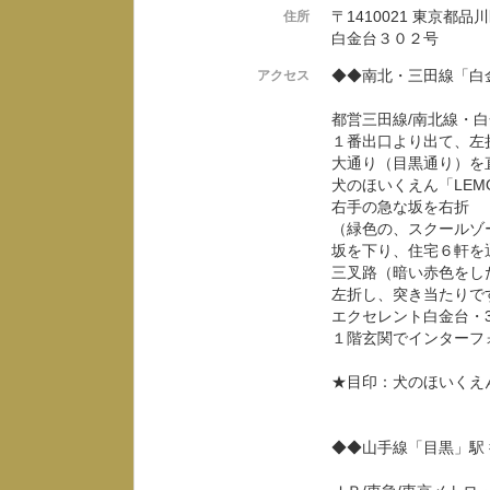
〒1410021 東京都品
住所
白金台３０２号
◆◆南北・三田線「白
アクセス
都営三田線/南北線・
１番出口より出て、左
大通り（目黒通り）を
犬のほいくえん「LEM
右手の急な坂を右折
（緑色の、スクールゾ
坂を下り、住宅６軒を
三叉路（暗い赤色をし
左折し、突き当たりで
エクセレント白金台・3
１階玄関でインターフ
★目印：犬のほいくえん
◆◆山手線「目黒」駅