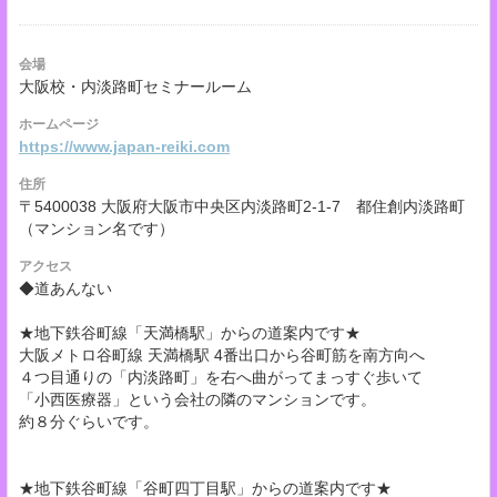
会場
大阪校・内淡路町セミナールーム
ホームページ
https://www.japan-reiki.com
住所
〒5400038 大阪府大阪市中央区内淡路町2-1-7 都住創内淡路町
（マンション名です）
アクセス
◆道あんない
★地下鉄谷町線「天満橋駅」からの道案内です★
大阪メトロ谷町線 天満橋駅 4番出口から谷町筋を南方向へ
４つ目通りの「内淡路町」を右へ曲がってまっすぐ歩いて
「小西医療器」という会社の隣のマンションです。
約８分ぐらいです。
★地下鉄谷町線「谷町四丁目駅」からの道案内です★