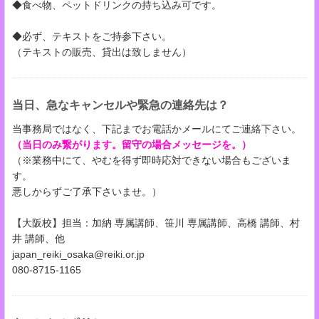
◆食べ物、ペットドリンクの持ち込み可です。
◆必ず、テキストをご持参下さい。
（テキストの販売、貸出は致しません）
当日、急なキャンセルや緊急の連絡先は？
当事務局ではなく、下記までお電話かメールにてご連絡下さい。
（当日のみ繋がります。留守の場合メッセージを。）
（※業務中にて、やむを得ず即時応対できない場合もございま
す。
悪しからずご了承下さいませ。）
【大阪校】担当：加納 専属講師、笹川 専属講師、高橋 講師、村
井 講師、他
japan_reiki_osaka@reiki.or.jp
080-8715-1165