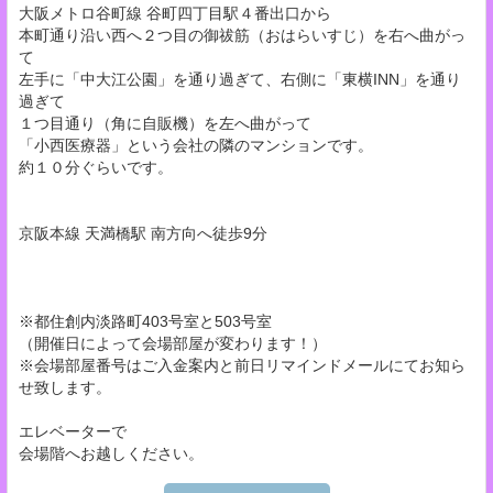
大阪メトロ谷町線 谷町四丁目駅４番出口から
本町通り沿い西へ２つ目の御祓筋（おはらいすじ）を右へ曲がっ
て
左手に「中大江公園」を通り過ぎて、右側に「東横INN」を通り
過ぎて
１つ目通り（角に自販機）を左へ曲がって
「小西医療器」という会社の隣のマンションです。
約１０分ぐらいです。
京阪本線 天満橋駅 南方向へ徒歩9分
※都住創内淡路町403号室と503号室
（開催日によって会場部屋が変わります！）
※会場部屋番号はご入金案内と前日リマインドメールにてお知ら
せ致します。
エレベーターで
会場階へお越しください。