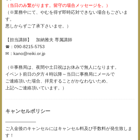
（当日のみ繋がります。留守の場合メッセージを。）
（※業務中にて、やむを得ず即時応対できない場合もございま
す。
悪しからずご了承下さいませ。）
【担当講師】 加納雅夫 専属講師
☎：090-8215-5753
✉：kano@reiki.or.jp
（※事務局は、夜間や土日祝はお休みで無人になります。
イベント前日の夕方４時以降～当日に事務局にメールで
ご連絡頂いた場合、拝見することがかなわないため、
上記へご連絡頂いています。）
キャンセルポリシー
―――――――
ご入金後のキャンセルにはキャンセル料及び手数料が発生致しま
す！