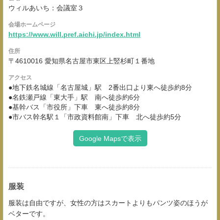
ウィルあいち：会議室３
会場ホームページ
https://www.will.pref.aichi.jp/index.html
住所
〒4610016 愛知県名古屋市東区上竪杉町１番地
アクセス
●地下鉄名城線「名古屋城」駅 2番出口より東へ徒歩約8分
●名鉄瀬戸線「東大手」駅 南へ徒歩約6分
●基幹バス「市役所」下車 東へ徒歩約8分
●市バス幹名駅１「市政資料館南」下車 北へ徒歩約5分
Google Mapsで表示
服装
服装は自由ですが、女性の方はスカートよりもパンツ姿のほうが
ベターです。