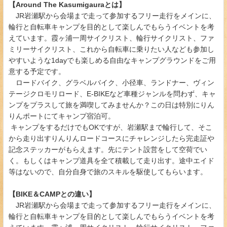
【Around The Kasumigauraとは】
JR岩瀬駅から会場まで走って参加するフリー走行をメインに、
輪行と自転車キャンプを目的として楽しんでもらうイベントを考
えています。霞ヶ浦一周サイクリスト、輪行サイクリスト、ファ
ミリーサイクリスト、これから自転車に乗りたい人なども参加し
やすいような1dayでも楽しめる自由なキャンプグラウンドをご用
意する予定です。
ロードバイク、グラベルバイク、小径車、ランドナー、ヴィン
テージクロモリロード、E-BIKEなど車種ジャンルを問わず、キャ
ンプをプラスして旅を満喫してみませんか？この日は特別にりん
りんポートにてキャンプ宿泊可。
キャンプをするだけでもOKですが、岩瀬駅まで輪行して、そこ
から走り出すりんりんロードコースにチャレンジしたら完走証や
記念ステッカーがもらえます。先にテント設営をして空荷でい
く。もしくはキャンプ道具を全て積載して走り出す。途中エイド
等はないので、自分自身で旅のスキルを駆使してもらいます。
【BIKE＆CAMPとの違い】
JR岩瀬駅から会場まで走って参加するフリー走行をメインに、
輪行と自転車キャンプを目的として楽しんでもらうイベントを考