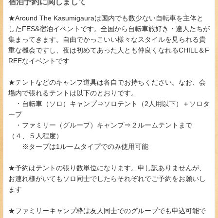
宿泊予約に関しまして
★Around The Kasumigauraは国内でも数少ない自転車を主体と
したFES&宿泊イベントです。全国から自転車旅好き・達人たちが
集まってきます。自由でかっこいい様々なスタイルを見られる貴
重な機会ですし、夜は初めてあった人とも仲良くなれるCHILL＆F
REEなイベントです
★テントなどのキャンプ道具は各自でお持ちください。なお、会
場内で張れるテントは以下のとおりです。
・自転車（ソロ）キャンプ⇒ソロテント（2人用以下）＋ソロタ
ープ
・ファミリー（グループ）キャンプ⇒２ルームテントまで
（４、５人程度）
※タープは1ルームタイプでのみ使用可能
★予約はテントの張り数単位になります。申し訳ありませんが、
お連れ様がいてもソロ同士でしたらそれぞれでご予約をお願いし
ます
★ファミリーキャンプ枠は友人同士でのグループでも申込可能で