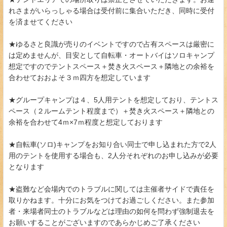
れさまがいらっしゃる場合は受付前に集合いただき、同時に受付
を済ませてください
★ゆるさと良識が売りのイベントですので占有スペースは厳密に
は定めませんが、目安として自転車・オートバイはソロキャンプ
想定ですのでテントスペース＋焚き火スペース＋隣地との余裕を
合わせておおよそ３ｍ四方を想定しています
★グループキャンプは４、5人用テントを想定しており、テントス
ペース（２ルームテント程度まで）＋焚き火スペース＋隣地との
余裕を合わせて4ｍ×7ｍ程度と想定しております
★自転車(ソロ)キャンプをお知り合い同士で申し込まれた方で2人
用のテントを使用する場合も、2人分それぞれのお申し込みが必要
となります
★盗難など会場内でのトラブルに関しては主催者サイドで責任を
取りかねます。十分にお気をつけてお過ごしください。また参加
者・来場者同士のトラブルなどは理由の如何を問わず強制退去を
お願いすることがございますのであらかじめご了承ください