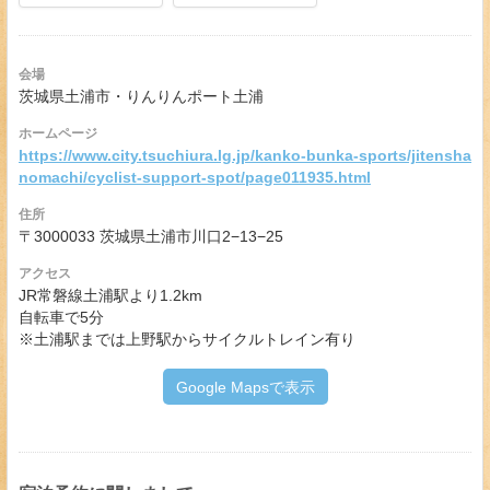
会場
茨城県土浦市・りんりんポート土浦
ホームページ
https://www.city.tsuchiura.lg.jp/kanko-bunka-sports/jitensha
nomachi/cyclist-support-spot/page011935.html
住所
〒3000033 茨城県土浦市川口2−13−25
アクセス
JR常磐線土浦駅より1.2km
自転車で5分
※土浦駅までは上野駅からサイクルトレイン有り
Google Mapsで表示