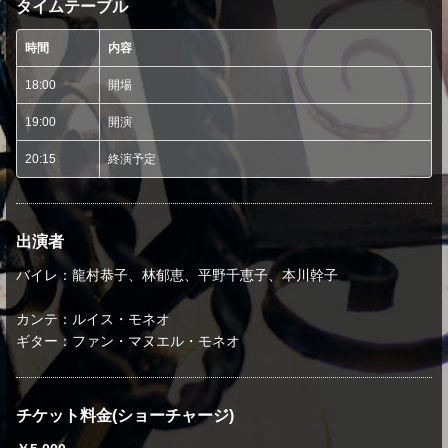
タイムテーブル
時間
内容
18:00
開場
19:00
開演
20:15
終演予定
出演者
バイレ：龍村恭子、林郁恵、平野千恵子、本川幹子
カンテ：ルイス・モネオ
ギター：ファン・マヌエル・モネオ
チケット料金(ショーチャージ)