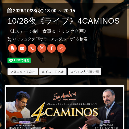
2026/10/28(水) 18:00
～
20:15
10/28夜《ライブ》4CAMINOS
《1ステージ制｜食事＆ドリンク企画》
ハッシュタグ "#
サラ・アンダルーサ
" を検索
マヌエル・モネオ
ルイス・モネオ
スペイン人共演企画