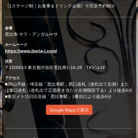
《1ステージ制｜お食事＆ドリンク企画》※完全予約制※
会場
恵比寿 サラ・アンダルーサ
ホームページ
https://www.iberia-j.com/
住所
〒1500013 東京都渋谷区恵比寿1-16-28 TKビル1F
アクセス
■JR山手線・埼京線「恵比寿駅」西口改札（改札出て右側）また
は東口改札（改札出て正面突き当たり左側階段下る）より徒歩5分
■東京メトロ日比谷線「恵比寿駅」1番出口より徒歩6分
Google Mapsで表示