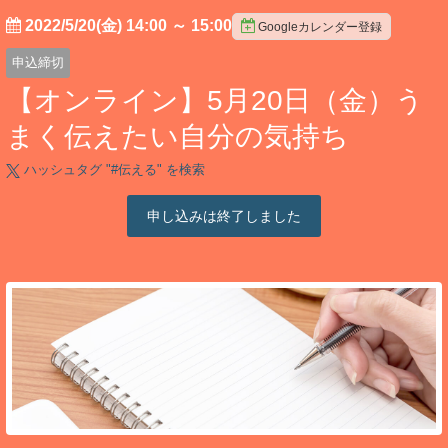
2022/5/20(金) 14:00
～
15:00
Googleカレンダー登録
申込締切
【オンライン】5月20日（金）う
まく伝えたい自分の気持ち
ハッシュタグ "#
伝える
" を検索
申し込みは終了しました