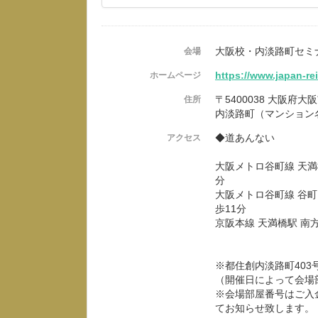
大阪校・内淡路町セミ
会場
https://www.japan-re
ホームページ
〒5400038 大阪府
住所
内淡路町（マンション
◆道あんない
アクセス
大阪メトロ谷町線 天満
分
大阪メトロ谷町線 谷町
歩11分
京阪本線 天満橋駅 南
※都住創内淡路町403
（開催日によって会場
※会場部屋番号はご入
てお知らせ致します。