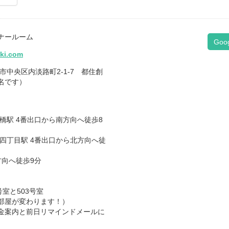
ナールーム
Goo
iki.com
大阪市中央区内淡路町2-1-7 都住創
名です）
橋駅 4番出口から南方向へ徒歩8
四丁目駅 4番出口から北方向へ徒
方向へ徒歩9分
号室と503号室
部屋が変わります！）
金案内と前日リマインドメールに