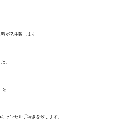
数料が発生致します！
した。
）を
のキャンセル手続きを致します。
て