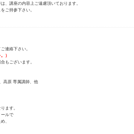
伴は、講座の内容上ご遠慮頂いております。
スをご持参下さい。
てご連絡下さい。
を。）
場合もございます。
、高原 専属講師、他
なります。
メールで
ため、