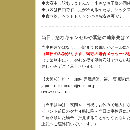
◆大変申し訳ありませんが、小さなお子様の同
◆服装は自由です。足が冷えるかたは、ソック
◆食べ物、ペットドリンクの持ち込み可です。
当日、急なキャンセルや緊急の連絡先は？
当事務局ではなく、下記までお電話かメールに
（当日のみ繋がります。留守の場合メッセージ
（※業務中にて、やむを得ず即時応対できない
悪しからずご了承下さいませ。）
【大阪校】担当：加納 専属講師、笹川 専属講師
japan_reiki_osaka@reiki.or.jp
080-8715-1165
（※事務局は、夜間や土日祝はお休みで無人に
イベント前日の夕方４時以降～当日に事務局に
ご連絡頂いた場合、拝見することがかなわない
上記へご連絡頂いています。）