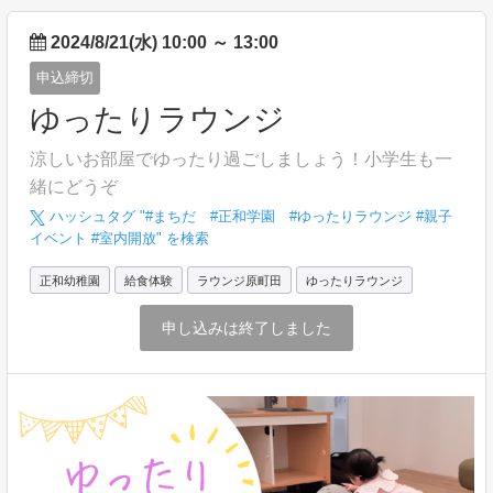
2024/8/21(水) 10:00
～
13:00
申込締切
ゆったりラウンジ
涼しいお部屋でゆったり過ごしましょう！小学生も一
緒にどうぞ
ハッシュタグ "#
まちだ #正和学園 #ゆったりラウンジ #親子
イベント #室内開放
" を検索
正和幼稚園
給食体験
ラウンジ原町田
ゆったりラウンジ
申し込みは終了しました