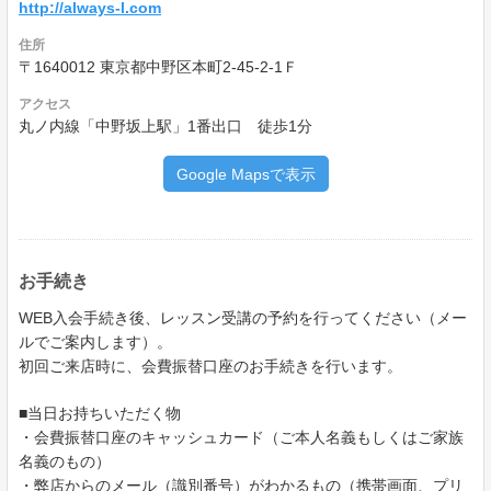
http://always-l.com
住所
〒1640012 東京都中野区本町2-45-2-1Ｆ
アクセス
丸ノ内線「中野坂上駅」1番出口 徒歩1分
Google Mapsで表示
お手続き
WEB入会手続き後、レッスン受講の予約を行ってください（メー
ルでご案内します）。
初回ご来店時に、会費振替口座のお手続きを行います。
■当日お持ちいただく物
・会費振替口座のキャッシュカード（ご本人名義もしくはご家族
名義のもの）
・弊店からのメール（識別番号）がわかるもの（携帯画面、プリ