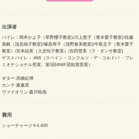
出演者
バイレ：岡本かよ子（草野櫻子教室)/川上悠子（青木愛子教室)/佐藤
真帆（浅見純子教室)/篠原寿子（清野春美教室)/中島圭子（青木愛子
教室）/宮本絵美（入交恒子教室）/吉田慧美（ラ・ダンサ教室)
ゲストバイレ：:AMI（スペイン・コンクルソ・デ・コルドバ ・プレ
ミオナショナル受賞、第3回ANIF奨励賞受賞）
ギター:高橋紀博
カンテ:森薫里
ヴァイオリン:森川拓哉
費用
ショーチャージ￥4,400