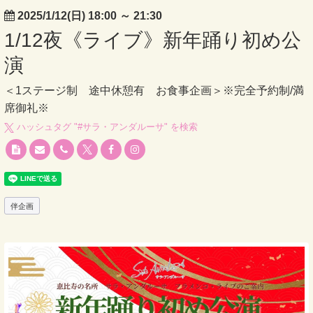
2025/1/12(日) 18:00
～
21:30
1/12夜《ライブ》新年踊り初め公
演
＜1ステージ制 途中休憩有 お食事企画＞※完全予約制/満
席御礼※
ハッシュタグ "#
サラ・アンダルーサ
" を検索
伴企画