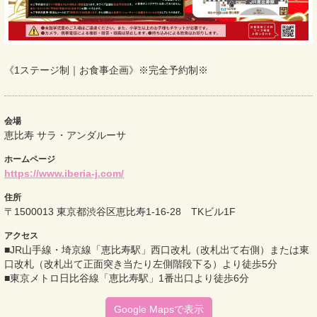
《1ステージ制｜お食事企画》※完全予約制※
会場
恵比寿 サラ・アンダルーサ
ホームページ
https://www.iberia-j.com/
住所
〒1500013 東京都渋谷区恵比寿1-16-28 TKビル1F
アクセス
■JR山手線・埼京線「恵比寿駅」西口改札（改札出て右側）または東
口改札（改札出て正面突き当たり左側階段下る）より徒歩5分
■東京メトロ日比谷線「恵比寿駅」1番出口より徒歩6分
Google Mapsで表示