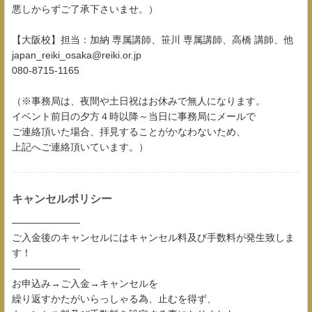
悪しからずご了承下さいませ。）
【大阪校】担当：加納 専属講師、笹川 専属講師、高橋 講師、他
japan_reiki_osaka@reiki.or.jp
080-8715-1165
（※事務局は、夜間や土日祝はお休みで無人になります。
イベント前日の夕方４時以降～当日に事務局にメールで
ご連絡頂いた場合、拝見することがかなわないため、
上記へご連絡頂いています。）
キャンセルポリシー
―――――――
ご入金後のキャンセルにはキャンセル料及び手数料が発生致しま
す！
―――――――
お申込み→ご入金→キャンセルを
繰り返すかたがいらっしゃる為、止むを得ず、