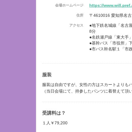
https://www.will.pref.
会場ホームページ
〒4610016 愛知県
住所
●地下鉄名城線「名古
アクセス
8分
●名鉄瀬戸線「東大手
●基幹バス「市役所」
●市バス幹名駅１「市
服装
服装は自由ですが、女性の方はスカートよりも
（当日会場にて、持参したパンツに着替えて頂
受講料は？
１人￥79,200