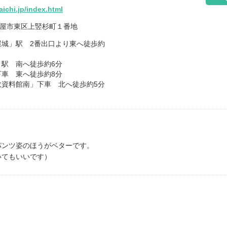
aichi.jp/index.html
名古屋市東区上竪杉町１番地
屋城」駅 2番出口より東へ徒歩約
」駅 南へ徒歩約6分
下車 東へ徒歩約8分
政資料館南」下車 北へ徒歩約5分
パンツ姿のほうがベターです。
いてもいいです）