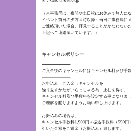
✉：kano@reiki.or.jp
（※事務局は、夜間や土日祝はお休みで無人に
イベント前日の夕方４時以降～当日に事務局に
ご連絡頂いた場合、拝見することがかなわない
上記へご連絡頂いています。）
キャンセルポリシー
―――――――
ご入金後のキャンセルにはキャンセル料及び手
―――――――
お申込み→ご入金→キャンセルを
繰り返すかたがいらっしゃる為、止むを得ず、
キャンセル料及び手数料を設定する事になりま
ご理解を賜りますようお願い申し上げます。
お振込みの場合は、
キャンセル手数料1,500円＋振込手数料（550円
引いた金額をご返金（お振込み）致します。