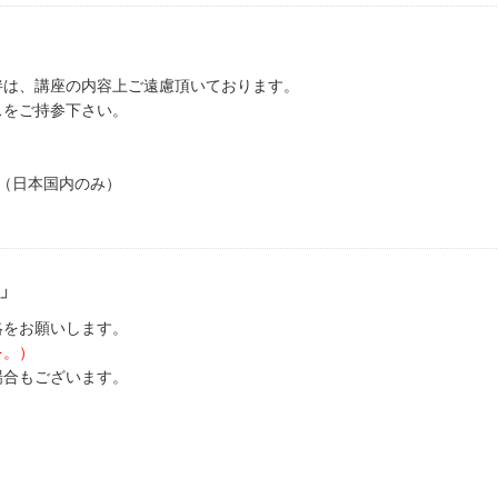
伴は、講座の内容上ご遠慮頂いております。
スをご持参下さい。
（日本国内のみ）
」
絡をお願いします。
を。）
場合もございます。