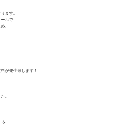
なります。
メールで
ため、
数料が発生致します！
した。
）を