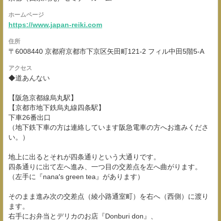
ホームページ
https://www.japan-reiki.com
住所
〒6008440 京都府京都市下京区矢田町121-2 フィル中田5階5-A
アクセス
◆道あんない
【阪急京都線烏丸駅】
【京都市地下鉄烏丸線四条駅】
下車26番出口
（地下鉄下車の方は連絡しています阪急電車の方へお進みくださ
い。）
地上に出るとそれが四条通りという大通りです。
四条通りに出て左へ進み、一つ目の交差点を左へ曲がります。
（左手に『nana′s green tea』があります）
そのまま進み次の交差点（綾小路通室町）を右へ（西側）に渡り
ます。
右手にお弁当とデリカのお店『Donburi don』、