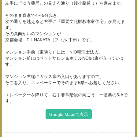
左手に『ゆう薬局』の見える通り（綾小路通り）を進みます。
そのまま直進で4～5分歩き、
次の通りを越えると右手に『重要文化財杉本家住宅』が見えま
す。
その真向かいのマンションが
京都会場 FIL NAKATA（フィル 中田）です。
マンション手前（東隣り）には、NIO税理士法人。
マンション前にはペットサロン＆ホテルNOIの旗が立っていま
す。
マンション右端にガラス扉の入口がありますので、
そこを入り、エレベーターでそのまま5階へお越しください。
エレベーターを降りて、右手非常階段の向こう、一番奥の5-Aで
す。
Google Mapsで表示